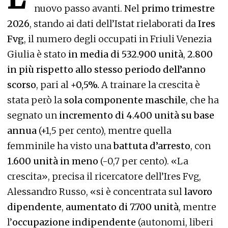
nuovo passo avanti. Nel
primo trimestre
2026
, stando ai dati dell’Istat rielaborati da
Ires
Fvg
, il numero degli occupati in Friuli Venezia
Giulia è stato
in media di 532.900 unità
,
2.800
in più rispetto allo stesso periodo dell’anno
scorso
, pari al
+0,5%.
A trainare la crescita è
stata però la
sola componente maschile
, che ha
segnato un
incremento di 4.400 unità su base
annua
(+1,5 per cento), mentre quella
femminile ha visto una
battuta d’arresto
, con
1.600 unità in meno
(-0,7 per cento). «La
crescita», precisa il ricercatore dell’Ires Fvg,
Alessandro Russo, «si è concentrata sul
lavoro
dipendente
,
aumentato di 7.700 unità
, mentre
l’
occupazione indipendente
(autonomi, liberi