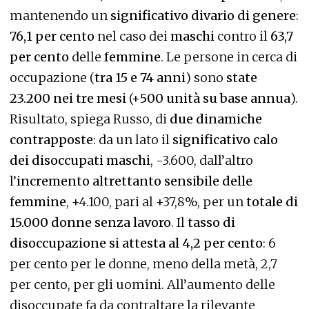
mantenendo un
significativo divario di genere
:
76,1 per cento
nel caso dei
maschi
contro il
63,7
per cento
delle
femmine
. Le persone in cerca di
occupazione (
tra 15 e 74 anni
) sono
state
23.200 nei tre mesi
(+
500 unità su base annua
).
Risultato, spiega Russo, di
due dinamiche
contrapposte
: da un lato il
significativo calo
dei disoccupati maschi
, -3.600, dall’altro
l’
incremento altrettanto sensibile delle
femmine
, +4.100, pari al +37,8%, per un
totale di
15.000 donne senza lavoro
. Il
tasso di
disoccupazione si attesta al 4,2 per cento
: 6
per cento per le donne, meno della metà, 2,7
per cento, per gli uomini. All’aumento delle
disoccupate fa da contraltare la rilevante