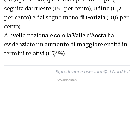
seguita da
Trieste
(+5,1 per cento),
Udine
(+1,2
per cento) e dal segno meno di
Gorizia
(-0,6 per
cento).
A livello nazionale solo la
Valle d’Aosta
ha
evidenziato un
aumento di maggiore entità
in
termini relativi (+17,4%).
Riproduzione riservata © il Nord Est