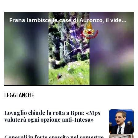
Frana lambisce le case di Auronzo, il video dall'elicottero dei vigili del fuoco
LEGGI ANCHE
Lovaglio chiude la rotta a Bpm: «Mps
valuterà ogni opzione anti-Intesa»
Generali in forte crescita nel semestre,