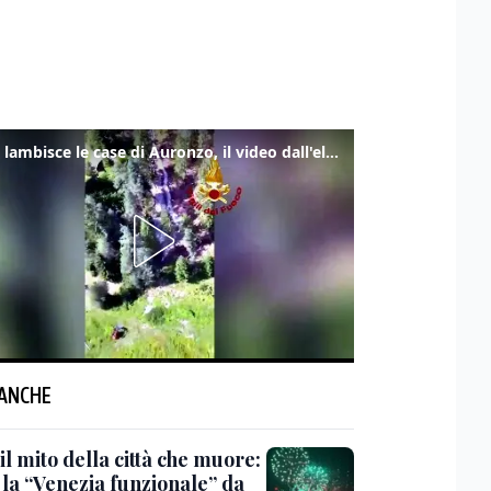
Frana lambisce le case di Auronzo, il video dall'elicottero dei vigili del fuoco
 ANCHE
il mito della città che muore:
 la “Venezia funzionale” da