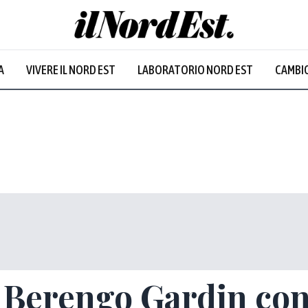
A
VIVERE IL NORD EST
LABORATORIO NORD EST
CAMBIO
i Berengo Gardin con