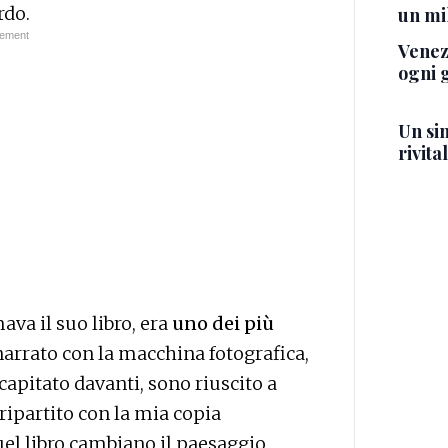
rdo.
un mil
Venezi
ogni g
Un si
rivita
ava il suo libro, era
uno dei più
narrato con la macchina fotografica,
apitato davanti, sono riuscito a
ripartito con la mia copia
quel libro cambiano il paesaggio