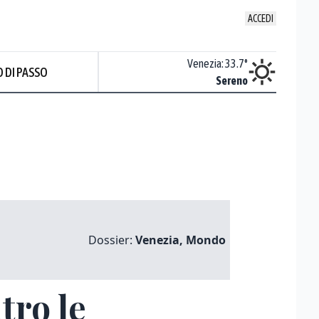
ACCEDI
Udine
:
36.2
°
Venezia
:
33.7
°
 DI PASSO
Sereno
Sereno
Dossier:
Venezia, Mondo
tro le