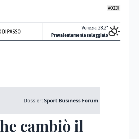
ACCEDI
Udine
:
27.5
°
Venezia
:
28.2
°
 DI PASSO
ente soleggiato
Prevalentemente soleggiato
Dossier:
Sport Business Forum
che cambiò il