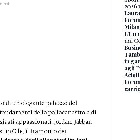
2026 r
Laura
Forum
Milan
L'Inn
dal C
Busin
Tambe
in gar
agli 
Achil
Forum
carrie
to di un elegante palazzo del
 fondamenti della pallacanestro e di
iasti appassionati. Jordan, Jabbar,
i in Cile, il tramonto dei