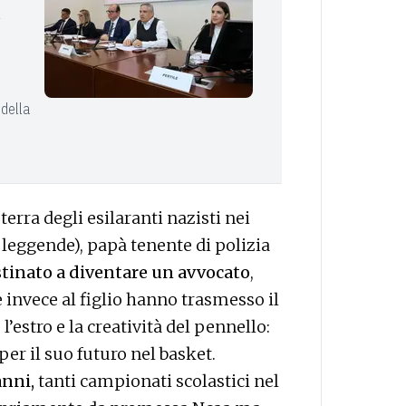
i
 della
a terra degli esilaranti nazisti nei
i leggende), papà tenente di polizia
stinato a diventare un avvocato
,
 invece al figlio hanno trasmesso il
l’estro e la creatività del pennello:
er il suo futuro nel basket.
anni,
tanti campionati scolastici nel