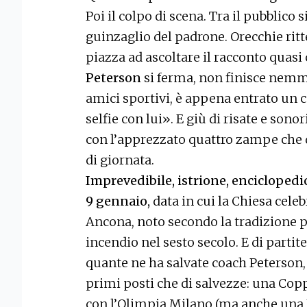
Poi il colpo di scena. Tra il pubblico s
guinzaglio del padrone. Orecchie ritte
piazza ad ascoltare il racconto qua
Peterson
si ferma, non finisce nemm
amici sportivi, è appena entrato un 
selfie con lui». E giù di risate e sono
con l’apprezzato quattro zampe che d
di giornata.
Imprevedibile, istrione, enciclopedi
9 gennaio,
data in cui la Chiesa cele
Ancona, noto secondo la tradizione pe
incendio nel sesto secolo. E di partit
quante ne ha salvate coach Peterson, a
primi posti che di salvezze: una Cop
con l’Olimpia Milano (ma anche una K