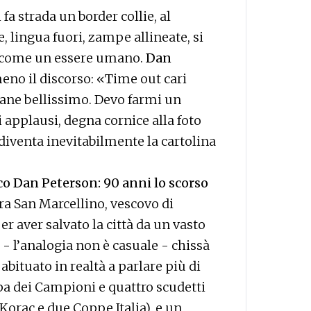
i fa strada un border collie, al
, lingua fuori, zampe allineate, si
si come un essere umano.
Dan
eno il discorso: «Time out cari
cane bellissimo. Devo farmi un
ri applausi, degna cornice alla foto
iventa inevitabilmente la cartolina
co Dan Peterson: 90 anni lo scorso
bra San Marcellino, vescovo di
r aver salvato la città da un vasto
e - l’analogia non è casuale - chissà
bituato in realtà a parlare più di
pa dei Campioni e quattro scudetti
orac e due Coppe Italia), e un