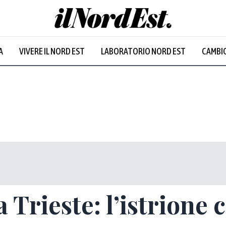
A
VIVERE IL NORD EST
LABORATORIO NORD EST
CAMBIO
Prevalentem
 Trieste: l’istrione 