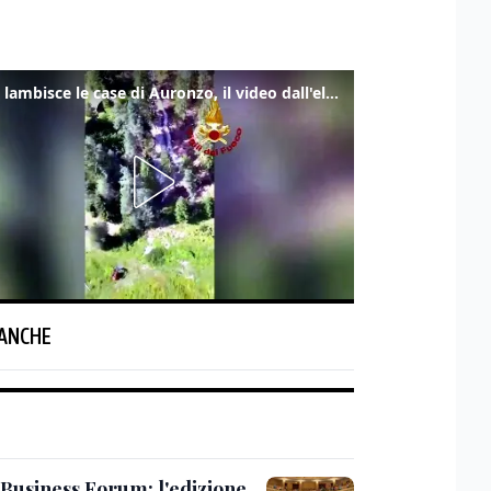
Frana lambisce le case di Auronzo, il video dall'elicottero dei vigili del fuoco
 ANCHE
 Business Forum: l'edizione