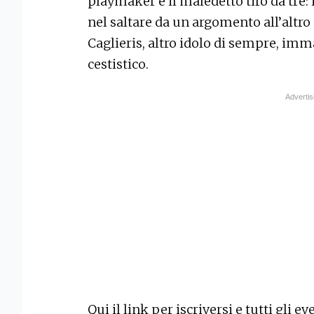
playmaker e il maledetto tiro da tre: i
nel saltare da un argomento all’altro
Caglieris, altro idolo di sempre, imm
cestistico.
Qui il link per iscriversi e tutti gli ev