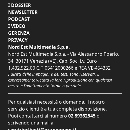
I DOSSIER
NEWSLETTER
PODCAST
I VIDEO
GERENZA
PRIVACY
Nord Est Multimedia S.p.a.
Nord Est Multimedia S.p.a. - Via Alessandro Poerio,
34, 30171 Venezia (VE). Cap. Soc. i.v. Euro
1.432.522,00 C.F. 05412000266 e REA VE-454332
I diritti delle immagini e dei testi sono riservati. È
espressamente vietata la loro riproduzione con qualsiasi
mezzo e l'adattamento totale o parziale.
Per qualsiasi necessità o domanda, il nostro
servizio clienti è a tua completa disposizione.
Puoi contattarci al numero
02 89362545
o
scrivendo una mail a
servizioclienti@grupponem.it
.