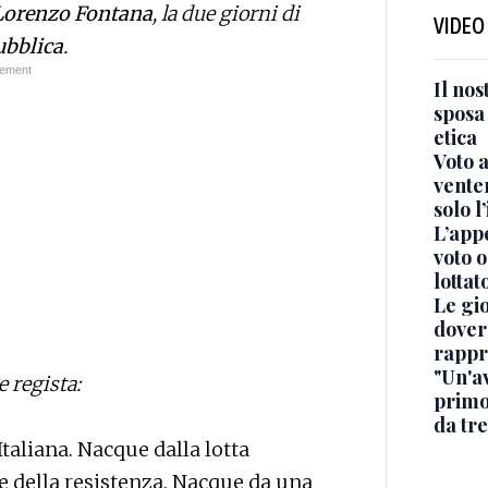
Lorenzo Fontana
, la due giorni di
VIDEO
ubblica
.
Il nos
sposa 
etica
Voto a
venten
solo l
L’appe
voto o
lottat
Le gio
dover
rappr
"Un'av
e regista:
primo
da tre
taliana. Nacque dalla lotta
e della resistenza. Nacque da una