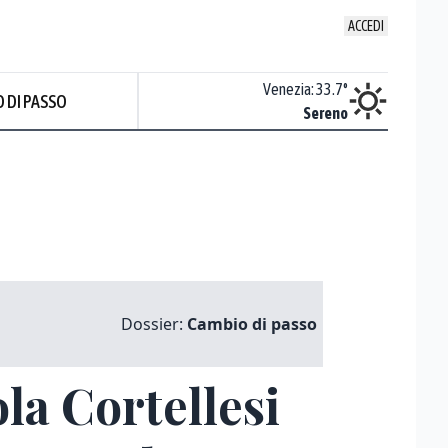
ACCEDI
Udine
:
34.9
°
Venezia
:
33.7
°
 DI PASSO
Nuvoloso
Sereno
Prev
Dossier:
Cambio di passo
la Cortellesi