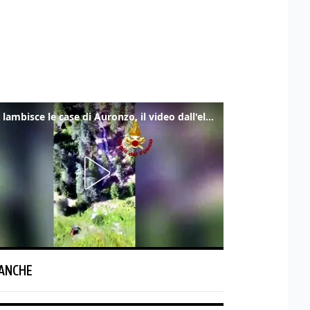
Frana lambisce le case di Auronzo, il video dall'elicottero dei vigili del fuoco
 ANCHE