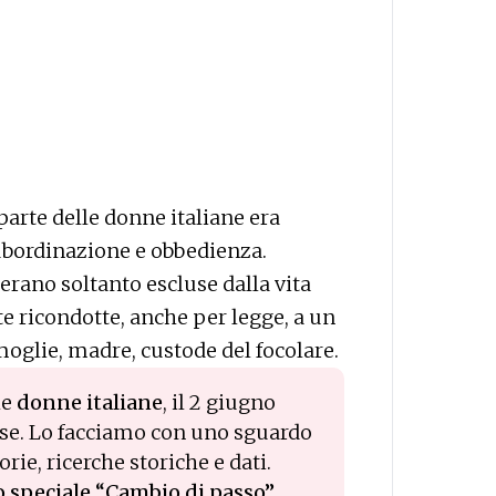
arte delle donne italiane era
subordinazione e obbedienza.
 erano soltanto escluse dalla vita
 ricondotte, anche per legge, a un
moglie, madre, custode del focolare.
le
donne italiane
, il 2 giugno
ese. Lo facciamo con uno sguardo
rie, ricerche storiche e dati.
ro speciale “Cambio di passo”