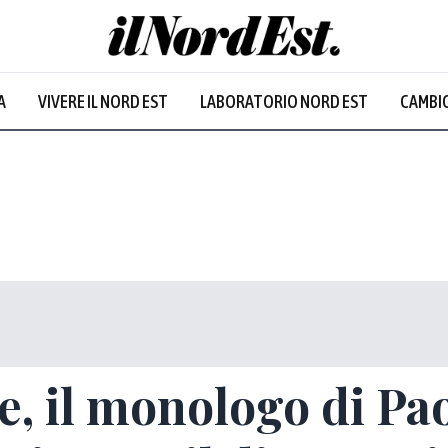
A
VIVERE IL NORD EST
LABORATORIO NORD EST
CAMBIO
e, il monologo di Pao