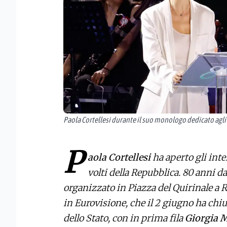
Paola Cortellesi durante il suo monologo dedicato agli
P
aola Cortellesi
ha aperto gli inter
volti della Repubblica. 80 anni d
organizzato in Piazza del Quirinale a R
in Eurovisione, che il 2 giugno ha chiu
dello Stato, con in prima fila
Giorgia M