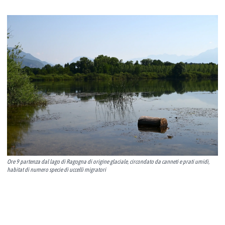
Ore 9 partenza dal lago di Ragogna di origine glaciale, circondato da canneti e prati umidi,
habitat di numero specie di uccelli migratori