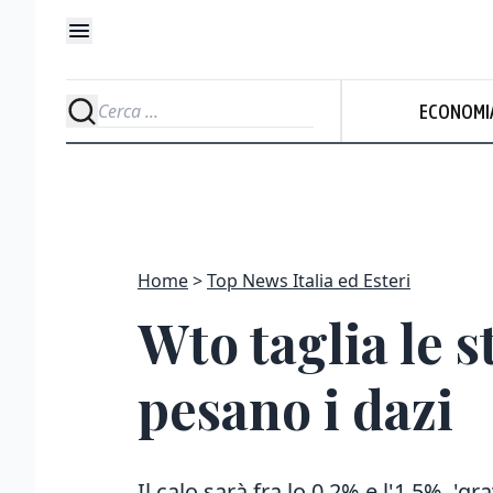
ECONOMI
Home
Top News Italia ed Esteri
Wto taglia le 
pesano i dazi
Il calo sarà fra lo 0,2% e l'1,5%, 'gra