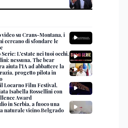
 video su Crans-Montana, i
ni cercano di sfondare le
te
Serie: L'estate nei tuoi occhi,
dini: nessuna, The bear
ra aiuta l'IA ad abbattere la
azia, progetto pilota in
o
 il Locarno Film Festival,
ata Isabella Rossellini con
ellence Award
io in Serbia, a fuoco una
va naturale vicino Belgrado