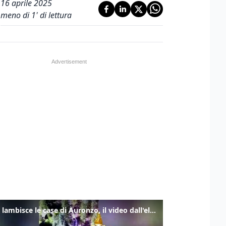
16 aprile 2025
meno di 1' di lettura
Frana lambisce le case di Auronzo, il video dall'elicottero dei vigili del fuoco