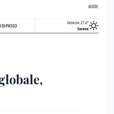
ACCEDI
Udine
:
27.7
°
Venezia
:
27.6
°
 DI PASSO
Nuvoloso
Sereno
globale,