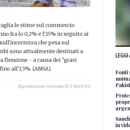
taglia le stime sul commercio
o fra lo 0,2% e l',15% in seguito ai
sull'incertezza che pesa sul
mbi sono attualmente destinati a
LEGGI
 flessione - a causa dei "gravi
fino all'1,5%. (ANSA).
Fonti 
mutua
Pakis
Riproduzione riservata © il Nord Est
Protes
propr
argen
Sanch
in vid