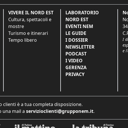
VIVERE IL NORD EST
LABORATORIO
No
Cultura, spettacoli e
NORD EST
No
mostre
EVENTI NEM
34
Turismo e itinerari
LE GUIDE
C.
I d
Tempo libero
I DOSSIER
es
NEWSLETTER
e l
PODCAST
I VIDEO
GERENZA
PRIVACY
o clienti è a tua completa disposizione.
 una mail a
servizioclienti@grupponem.it
.