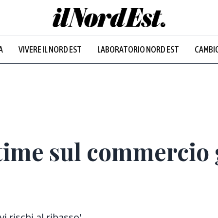
A
VIVERE IL NORD EST
LABORATORIO NORD EST
CAMBIO
stime sul commercio 
vi rischi al ribasso'