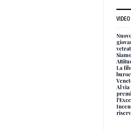
VIDEO
Nuovo
giova
vetra
Siamo 
Attitu
La fib
burocr
Venet
Al via
premi
l'Exc
Incend
riser