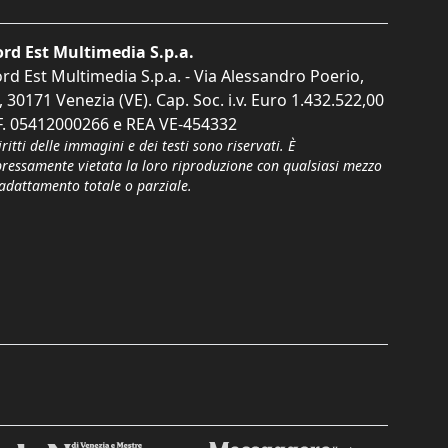
rd Est Multimedia S.p.a.
rd Est Multimedia S.p.a. - Via Alessandro Poerio,
, 30171 Venezia (VE). Cap. Soc. i.v. Euro 1.432.522,00
F. 05412000266 e REA VE-454332
iritti delle immagini e dei testi sono riservati. È
pressamente vietata la loro riproduzione con qualsiasi mezzo
'adattamento totale o parziale.