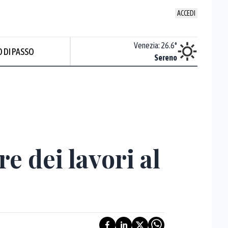
ACCEDI
Udine
:
25.2
°
Venezia
:
26.6
°
 DI PASSO
Sereno
Sereno
e dei lavori al