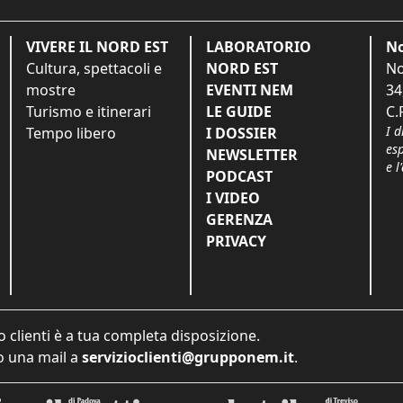
VIVERE IL NORD EST
LABORATORIO
No
Cultura, spettacoli e
NORD EST
No
mostre
EVENTI NEM
34
Turismo e itinerari
LE GUIDE
C.
I d
Tempo libero
I DOSSIER
es
NEWSLETTER
e l
PODCAST
I VIDEO
GERENZA
PRIVACY
o clienti è a tua completa disposizione.
 una mail a
servizioclienti@grupponem.it
.