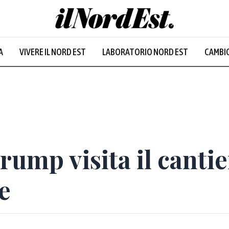
A
VIVERE IL NORD EST
LABORATORIO NORD EST
CAMBIO
ump visita il cantier
e