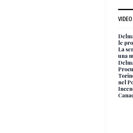
VIDEO
Delma
le pro
La ser
una n
Delma
Procur
Torino
nel P
Incend
Canad