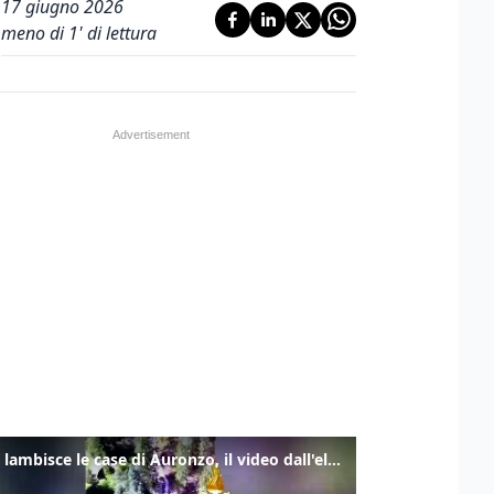
17 giugno 2026
meno di 1' di lettura
Frana lambisce le case di Auronzo, il video dall'elicottero dei vigili del fuoco