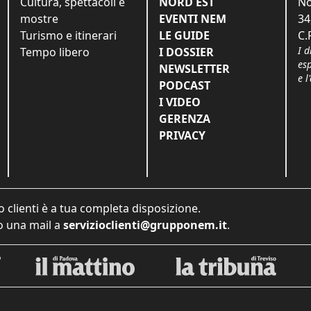
Cultura, spettacoli e
NORD EST
No
mostre
EVENTI NEM
34
Turismo e itinerari
LE GUIDE
C.
I d
Tempo libero
I DOSSIER
es
NEWSLETTER
e l
PODCAST
I VIDEO
GERENZA
PRIVACY
o clienti è a tua completa disposizione.
 una mail a
servizioclienti@grupponem.it
.