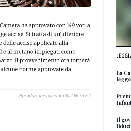
 Camera ha approvato con 149 voti a
ge accise. Si tratta di un'ulteriore
 delle accise applicate alla
 Gpl e al metano impiegati come
LEGGI
 marzo. Il provvedimento ora tornerà
te alcune norme approvate da
La Ca
legge 
Riproduzione riservata © il Nord Est
Premi
Infant
Il go
fiduci