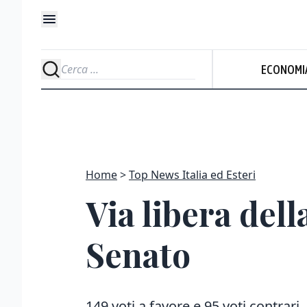
ECONOMI
Home
Top News Italia ed Esteri
Via libera dell
Senato
149 voti a favore e 95 voti contrari