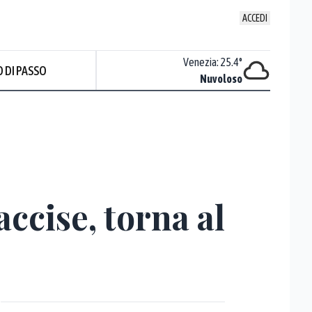
ACCEDI
Udine
:
23
°
Venezia
:
25.4
°
 DI PASSO
Nuvoloso
Nuvoloso
accise, torna al