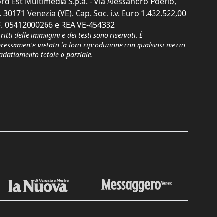
rd Est Multimedia S.p.a. - Via Alessandro Poerio,
, 30171 Venezia (VE). Cap. Soc. i.v. Euro 1.432.522,00
F. 05412000266 e REA VE-454332
iritti delle immagini e dei testi sono riservati. È
pressamente vietata la loro riproduzione con qualsiasi mezzo
'adattamento totale o parziale.