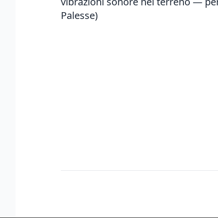
vibrazioni sonore nel terreno — pe
Palesse)