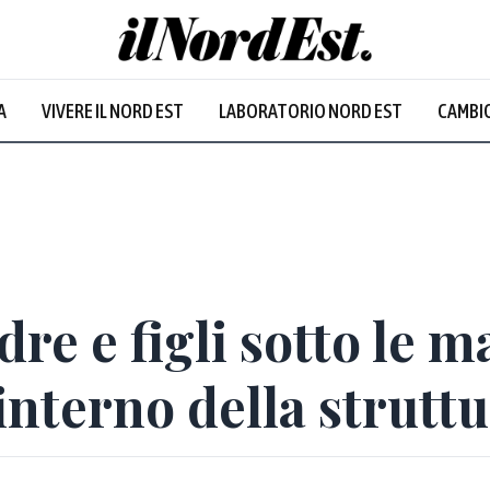
A
VIVERE IL NORD EST
LABORATORIO NORD EST
CAMBIO
e e figli sotto le ma
interno della strutt