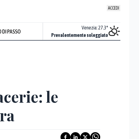
ACCEDI
Udine
:
24.1
°
Venezia
:
27.3
°
 DI PASSO
Nuvoloso
Prevalentemente soleggiato
Prev
cerie: le
ura