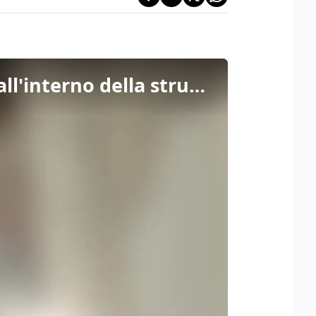
Venezuela, madre e figli sotto le macerie: le operazioni all'interno della struttura