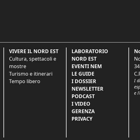
VIVERE IL NORD EST
LABORATORIO
No
Cultura, spettacoli e
NORD EST
No
mostre
EVENTI NEM
34
Turismo e itinerari
LE GUIDE
C.
I d
Tempo libero
I DOSSIER
es
NEWSLETTER
e l
PODCAST
I VIDEO
GERENZA
PRIVACY