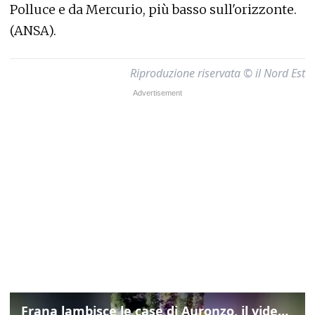
Polluce e da Mercurio, più basso sull'orizzonte.
(ANSA).
Riproduzione riservata © il Nord Est
Frana lambisce le case di Auronzo, il video dall'elicottero dei vigili del fuoco