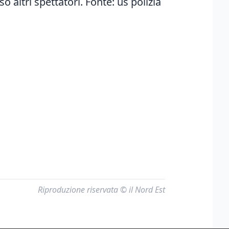
 altri spettatori. Fonte: us polizia
Riproduzione riservata © il Nord Est