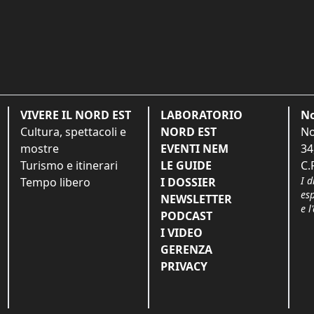
VIVERE IL NORD EST
LABORATORIO
No
Cultura, spettacoli e
NORD EST
No
mostre
EVENTI NEM
34
Turismo e itinerari
LE GUIDE
C.
I d
Tempo libero
I DOSSIER
es
NEWSLETTER
e l
PODCAST
I VIDEO
GERENZA
PRIVACY