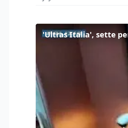
'Ultras Italia', sette p