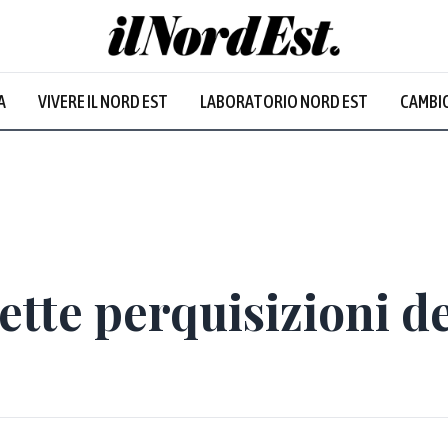
A
VIVERE IL NORD EST
LABORATORIO NORD EST
CAMBIO
Prevalentem
 sette perquisizioni d