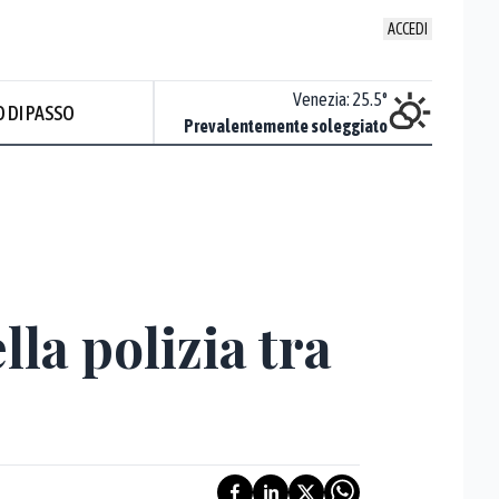
ACCEDI
Udine
:
21.7
°
Venezia
:
25.5
°
 DI PASSO
ente soleggiato
Prevalentemente soleggiato
ella polizia tra