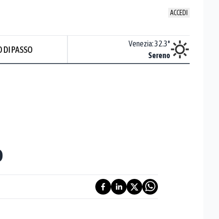
ACCEDI
Udine
:
33
°
Venezia
:
32.3
°
 DI PASSO
ente soleggiato
Sereno
o