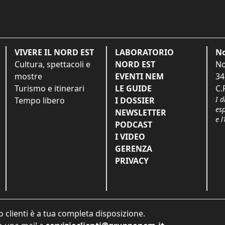
VIVERE IL NORD EST
LABORATORIO
No
Cultura, spettacoli e
NORD EST
No
mostre
EVENTI NEM
34
Turismo e itinerari
LE GUIDE
C.
I d
Tempo libero
I DOSSIER
es
NEWSLETTER
e l
PODCAST
I VIDEO
GERENZA
PRIVACY
o clienti è a tua completa disposizione.