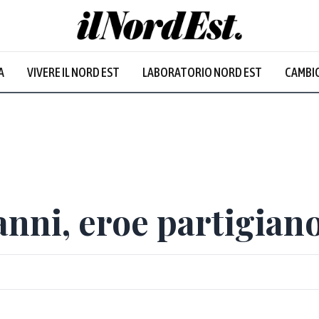
A
VIVERE IL NORD EST
LABORATORIO NORD EST
CAMBIO
Prevalentem
anni, eroe partigian