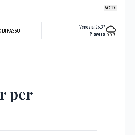
ACCEDI
Udine
:
24.6
°
Venezia
:
26.3
°
 DI PASSO
Nuvoloso
Piovoso
er per