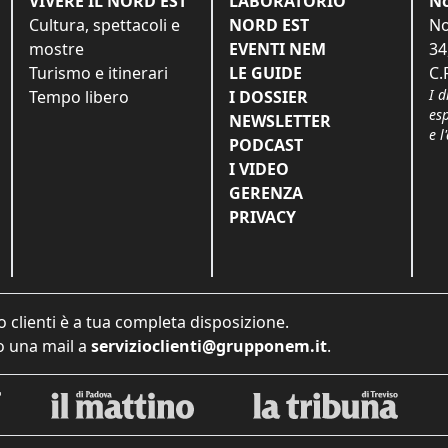
VIVERE IL NORD EST
LABORATORIO
No
Cultura, spettacoli e
NORD EST
No
mostre
EVENTI NEM
34
Turismo e itinerari
LE GUIDE
C.
I d
Tempo libero
I DOSSIER
es
NEWSLETTER
e l
PODCAST
I VIDEO
GERENZA
PRIVACY
o clienti è a tua completa disposizione.
 una mail a
servizioclienti@grupponem.it
.