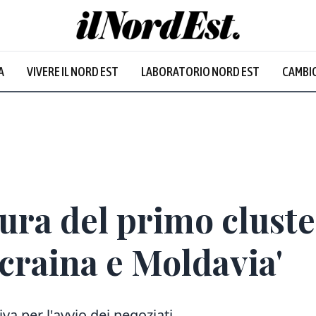
A
VIVERE IL NORD EST
LABORATORIO NORD EST
CAMBIO
rtura del primo clust
Ucraina e Moldavia'
va per l'avvio dei negoziati