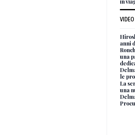
in via
VIDEO
Hiros
anni 
Ronchi
una p
dedic
Delma
le pro
La ser
una n
Delma
Procur