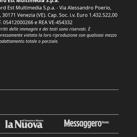
rd Est Multimedia S.p.a.
rd Est Multimedia S.p.a. - Via Alessandro Poerio,
, 30171 Venezia (VE). Cap. Soc. i.v. Euro 1.432.522,00
F. 05412000266 e REA VE-454332
iritti delle immagini e dei testi sono riservati. È
pressamente vietata la loro riproduzione con qualsiasi mezzo
'adattamento totale o parziale.