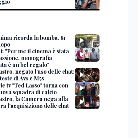
ggio
hima ricorda la bomba, 81
dopo
: "Per me il cinema è stata
assione, monografia
ata è un bel regalo"
stro, negato l'uso delle chat:
teste di Avs e M5s
ie tv "Ted Lasso" torna con
uova squadra di calcio
stro, la Camera nega alla
a l'acquisizione delle chat