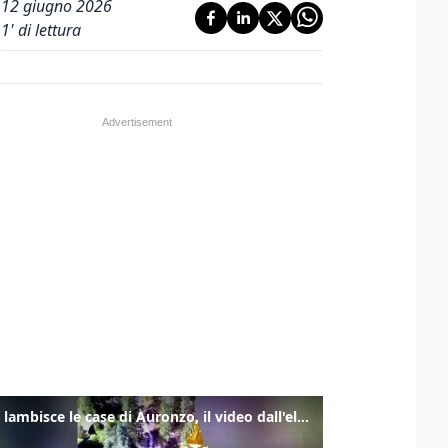
12 giugno 2026
1
' di lettura
Frana lambisce le case di Auronzo, il video dall'elicottero dei vigili del fuoco