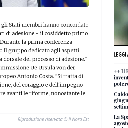
 gli Stati membri hanno concordato
ti di adesione - il cosiddetto primo
. Durante la prima conferenza
 il gruppo dedicato agli aspetti
LEGGI
a dorsale del processo di adesione."
Commissione Ue Ursula von der
++ Il
uropeo Antonio Costa. "Si tratta di
invent
poter
one, del coraggio e dell'impegno
re avanti le riforme, nonostante le
Caldo
giugn
setti
La Spa
Riproduzione riservata © il Nord Est
agosto