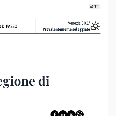
ACCEDI
Udine
:
28.6
°
Venezia
:
30.1
°
 DI PASSO
Sereno
Prevalentemente soleggiato
egione di