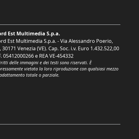
rd Est Multimedia S.p.a.
rd Est Multimedia S.p.a. - Via Alessandro Poerio,
, 30171 Venezia (VE). Cap. Soc. i.v. Euro 1.432.522,00
F. 05412000266 e REA VE-454332
iritti delle immagini e dei testi sono riservati. È
pressamente vietata la loro riproduzione con qualsiasi mezzo
'adattamento totale o parziale.