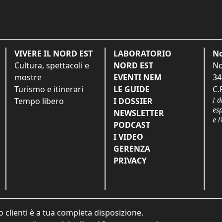
VIVERE IL NORD EST
LABORATORIO
No
Cultura, spettacoli e
NORD EST
No
mostre
EVENTI NEM
34
Turismo e itinerari
LE GUIDE
C.
I d
Tempo libero
I DOSSIER
es
NEWSLETTER
e l
PODCAST
I VIDEO
GERENZA
PRIVACY
o clienti è a tua completa disposizione.