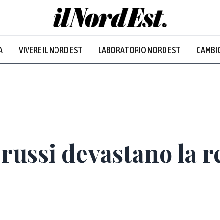
A
VIVERE IL NORD EST
LABORATORIO NORD EST
CAMBIO
 russi devastano la r