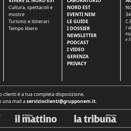
VIVERE IL NORD EST
LABORATORIO
No
Cultura, spettacoli e
NORD EST
No
mostre
EVENTI NEM
34
Turismo e itinerari
LE GUIDE
C.
I d
Tempo libero
I DOSSIER
es
NEWSLETTER
e l
PODCAST
I VIDEO
GERENZA
PRIVACY
o clienti è a tua completa disposizione.
 una mail a
servizioclienti@grupponem.it
.