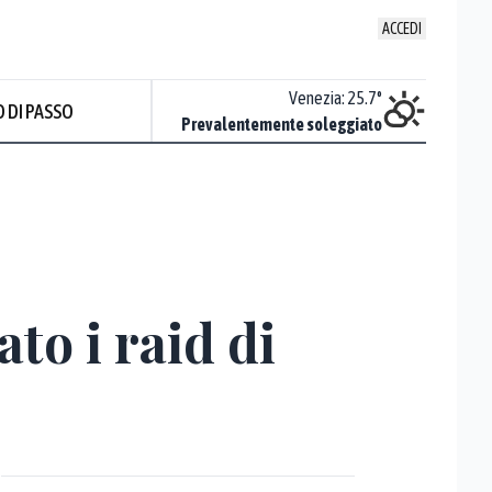
ACCEDI
Udine
:
24.5
°
Venezia
:
25.7
°
 DI PASSO
Piovoso
Prevalentemente soleggiato
Prev
to i raid di