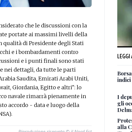
iderato che le discussioni con la
te portate ai massimi livelli della
n qualità di Presidente degli Stati
tacchi e i bombardamenti contro
LEGGI
cussioni e i punti finali sono stati
 nei dettagli, da tutte le parti
Borsa
, Arabia Saudita, Emirati Arabi Uniti,
indici
it, Giordania, Egitto e altri": lo
occo navale rimarrà pienamente in
I depu
gli oc
sto accordo - data e luogo della
Delma
NSA).
Prote
alla 
Riproduzione riservata © il Nord Est