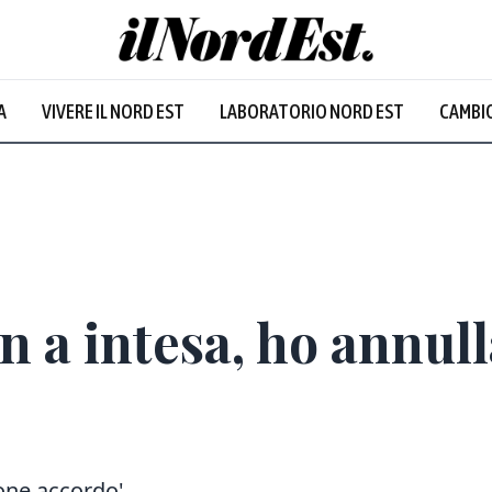
A
VIVERE IL NORD EST
LABORATORIO NORD EST
CAMBIO
 a intesa, ho annulla
ione accordo'