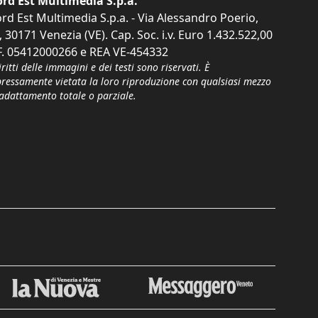
rd Est Multimedia S.p.a.
rd Est Multimedia S.p.a. - Via Alessandro Poerio,
, 30171 Venezia (VE). Cap. Soc. i.v. Euro 1.432.522,00
F. 05412000266 e REA VE-454332
iritti delle immagini e dei testi sono riservati. È
pressamente vietata la loro riproduzione con qualsiasi mezzo
'adattamento totale o parziale.