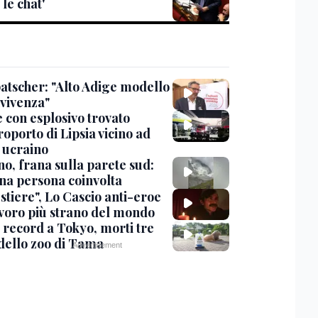
 le chat'
tscher: "Alto Adige modello
nvivenza"
 con esplosivo trovato
roporto di Lipsia vicino ad
 ucraino
no, frana sulla parete sud:
na persona coinvolta
stiere", Lo Cascio anti-eroe
avoro più strano del mondo
 record a Tokyo, morti tre
 dello zoo di Tama