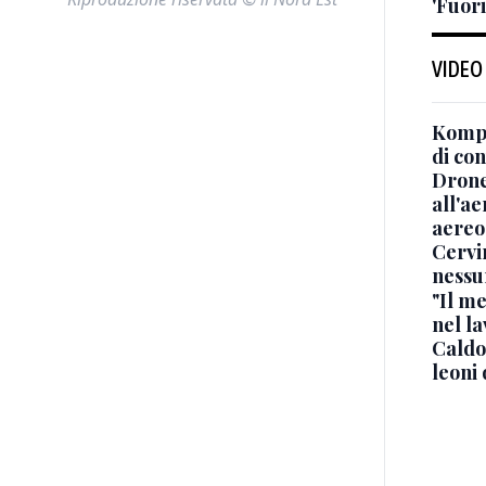
'Fuori
VIDEO
Kompa
di co
Drone
all'ae
aereo
Cervi
nessu
"Il me
nel l
Caldo
leoni