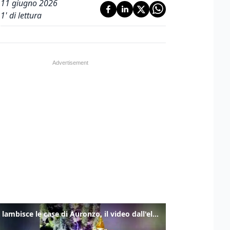
11 giugno 2026
1
' di lettura
Frana lambisce le case di Auronzo, il video dall'elicottero dei vigili del fuoco