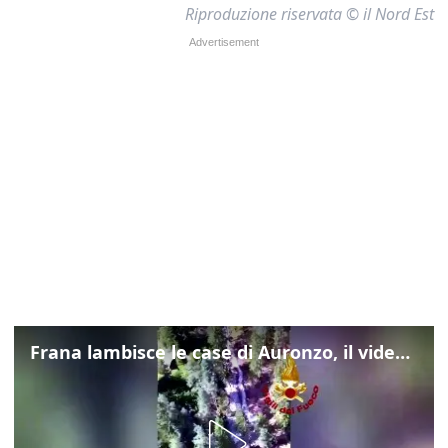
Riproduzione riservata © il Nord Est
Frana lambisce le case di Auronzo, il video dall'elicottero dei vigili del fuoco