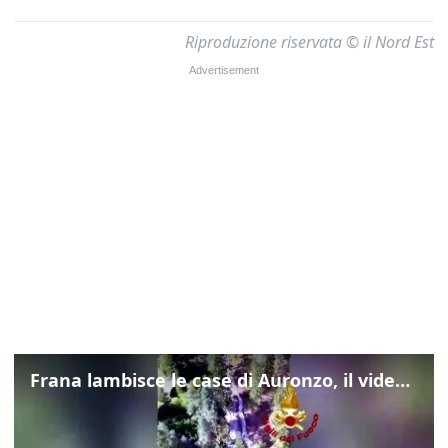
Riproduzione riservata © il Nord Est
Frana lambisce le case di Auronzo, il video dall'elicottero dei vigili del fuoco