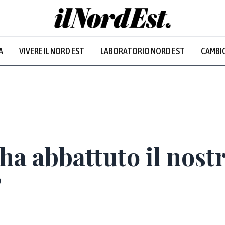
A
VIVERE IL NORD EST
LABORATORIO NORD EST
CAMBIO
 ha abbattuto il nost
'