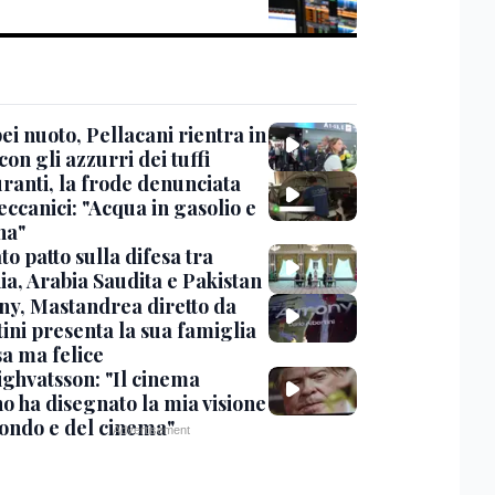
i nuoto, Pellacani rientra in
 con gli azzurri dei tuffi
ranti, la frode denunciata
ccanici: "Acqua in gasolio e
na"
o patto sulla difesa tra
ia, Arabia Saudita e Pakistan
y, Mastandrea diretto da
ini presenta la sua famiglia
sa ma felice
ighvatsson: "Il cinema
no ha disegnato la mia visione
ondo e del cinema"