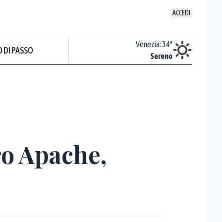
ACCEDI
Udine
:
33.4
°
Venezia
:
34
°
 DI PASSO
Nuvoloso
Sereno
ro Apache,