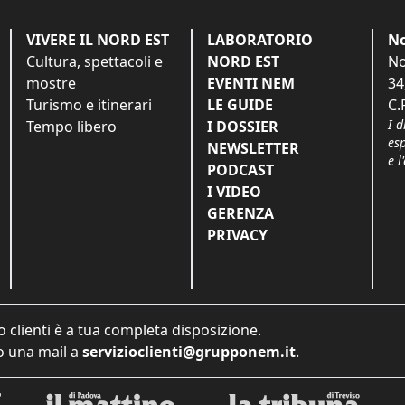
VIVERE IL NORD EST
LABORATORIO
No
Cultura, spettacoli e
NORD EST
No
mostre
EVENTI NEM
34
Turismo e itinerari
LE GUIDE
C.
I d
Tempo libero
I DOSSIER
es
NEWSLETTER
e l
PODCAST
I VIDEO
GERENZA
PRIVACY
o clienti è a tua completa disposizione.
 una mail a
servizioclienti@grupponem.it
.