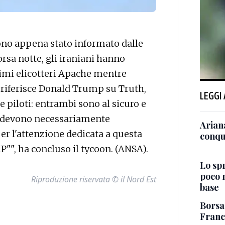
o appena stato informato dalle
orsa notte, gli iraniani hanno
simi elicotteri Apache mentre
o riferisce Donald Trump su Truth,
LEGGI
 piloti: entrambi sono al sicuro e
iti devono necessariamente
Arian
er l'attenzione dedicata a questa
conqu
", ha concluso il tycoon. (ANSA).
Lo sp
poco 
Riproduzione riservata © il Nord Est
base
Borsa:
Franc