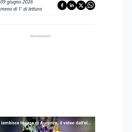
09 giugno 2026
meno di 1' di lettura
Frana lambisce le case di Auronzo, il video dall'elicottero dei vigili del fuoco