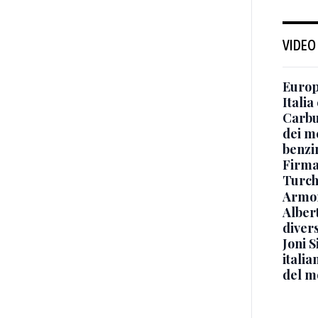
VIDEO
Europe
Italia
Carbu
dei me
benzi
Firmat
Turch
Armon
Albert
diver
Joni S
italia
del m