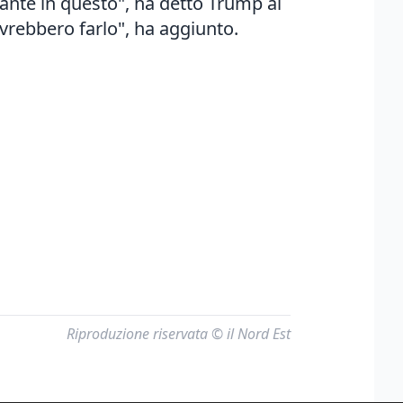
ante in questo", ha detto Trump ai
ovrebbero farlo", ha aggiunto.
Riproduzione riservata © il Nord Est