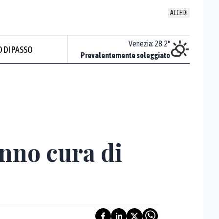
ACCEDI
Udine
:
27.5
°
Venezia
:
28.2
°
 DI PASSO
ente soleggiato
Prevalentemente soleggiato
anno cura di