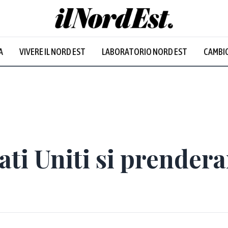
A
VIVERE IL NORD EST
LABORATORIO NORD EST
CAMBIO
Prevalentem
ati Uniti si prender