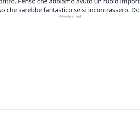
contro. Penso che abbiamo avuto un ruolo import
nso che sarebbe fantastico se si incontrassero. D