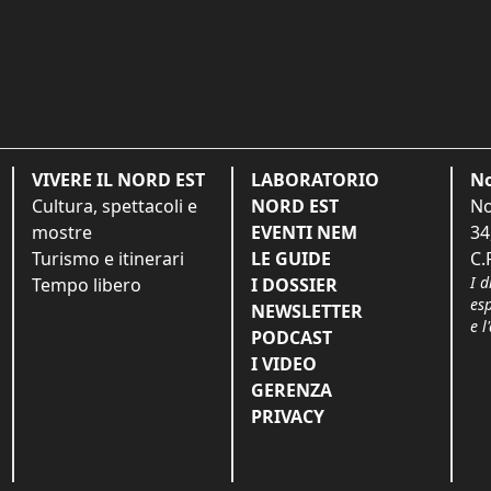
VIVERE IL NORD EST
LABORATORIO
No
Cultura, spettacoli e
NORD EST
No
mostre
EVENTI NEM
34
Turismo e itinerari
LE GUIDE
C.
I d
Tempo libero
I DOSSIER
es
NEWSLETTER
e l
PODCAST
I VIDEO
GERENZA
PRIVACY