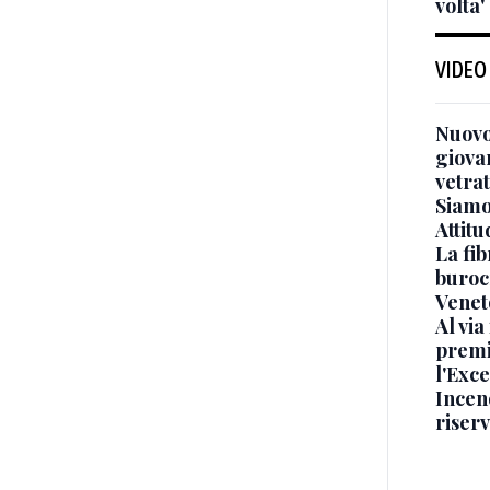
volta'
VIDEO
Nuovo
giova
vetra
Siamo 
Attitu
La fib
burocr
Venet
Al via
premi
l'Exc
Incend
riser