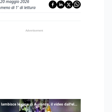
20 maggio 2026
meno di 1' di lettura
Frana lambisce le case di Auronzo, il video dall'elicottero dei vigili del fuoco