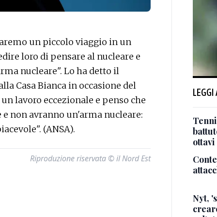
remo un piccolo viaggio in un
ire loro di pensare al nucleare e
ma nucleare". Lo ha detto il
lla Casa Bianca in occasione del
LEGGI
 un lavoro eccezionale e penso che
 e non avranno un'arma nucleare:
Tenni
iacevole". (ANSA).
battut
ottavi
Riproduzione riservata © il Nord Est
Conte,
attacc
Nyt, '
creare