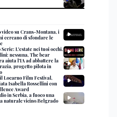
 video su Crans-Montana, i
ni cercano di sfondare le
te
Serie: L'estate nei tuoi occhi,
dini: nessuna, The bear
ra aiuta l'IA ad abbattere la
azia, progetto pilota in
o
 il Locarno Film Festival,
ata Isabella Rossellini con
ellence Award
io in Serbia, a fuoco una
va naturale vicino Belgrado