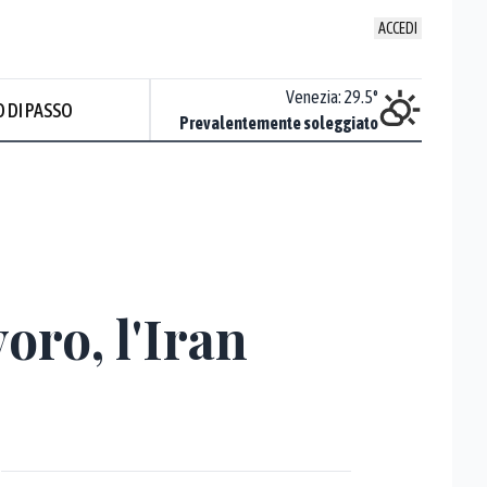
ACCEDI
Udine
:
30.9
°
Venezia
:
29.5
°
 DI PASSO
ente soleggiato
Prevalentemente soleggiato
Prev
oro, l'Iran