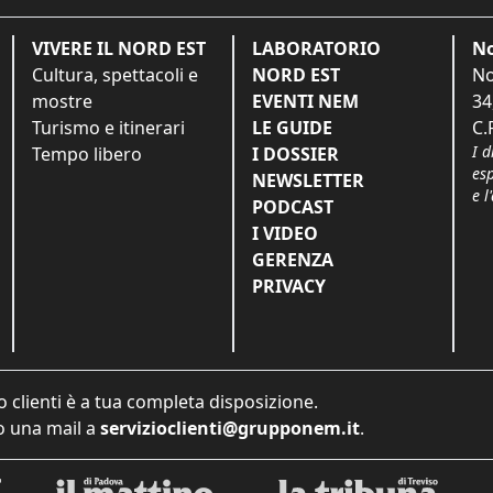
VIVERE IL NORD EST
LABORATORIO
No
Cultura, spettacoli e
NORD EST
No
mostre
EVENTI NEM
34
Turismo e itinerari
LE GUIDE
C.
I d
Tempo libero
I DOSSIER
es
NEWSLETTER
e l
PODCAST
I VIDEO
GERENZA
PRIVACY
o clienti è a tua completa disposizione.
 una mail a
servizioclienti@grupponem.it
.