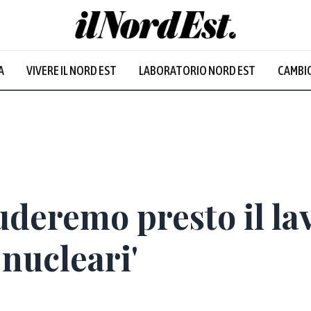
A
VIVERE IL NORD EST
LABORATORIO NORD EST
CAMBIO
Prevalentem
deremo presto il lav
nucleari'