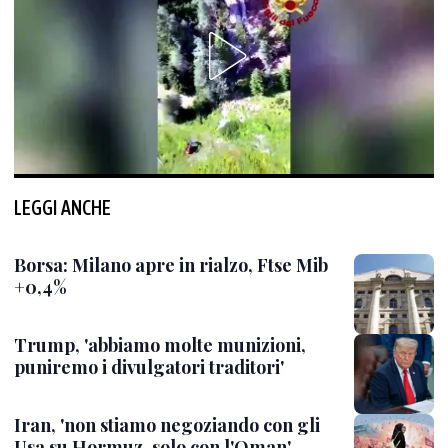
LEGGI ANCHE
Borsa: Milano apre in rialzo, Ftse Mib
+0,4%
Trump, 'abbiamo molte munizioni,
puniremo i divulgatori traditori'
Iran, 'non stiamo negoziando con gli
Usa su Hormuz, solo con l'Oman'