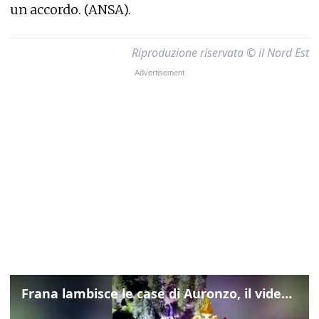
un accordo. (ANSA).
Riproduzione riservata © il Nord Est
Frana lambisce le case di Auronzo, il video dall'elicottero dei vigili del fuoco