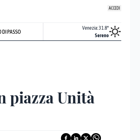
ACCEDI
Udine
:
30.4
°
Venezia
:
31.8
°
 DI PASSO
Nuvoloso
Sereno
Prev
n piazza Unità