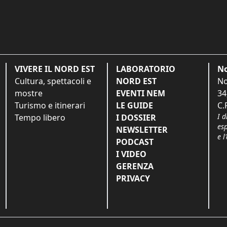
VIVERE IL NORD EST
LABORATORIO
No
Cultura, spettacoli e
NORD EST
No
mostre
EVENTI NEM
34
Turismo e itinerari
LE GUIDE
C.
I d
Tempo libero
I DOSSIER
es
NEWSLETTER
e l
PODCAST
I VIDEO
GERENZA
PRIVACY