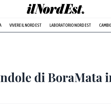
A
VIVERE IL NORD EST
LABORATORIO NORD EST
CAMBIO
randole di BoraMata i