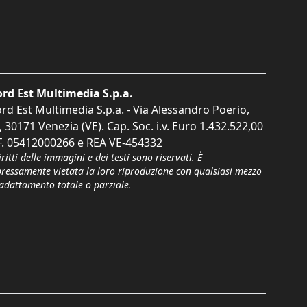
rd Est Multimedia S.p.a.
rd Est Multimedia S.p.a. - Via Alessandro Poerio,
, 30171 Venezia (VE). Cap. Soc. i.v. Euro 1.432.522,00
F. 05412000266 e REA VE-454332
iritti delle immagini e dei testi sono riservati. È
pressamente vietata la loro riproduzione con qualsiasi mezzo
'adattamento totale o parziale.