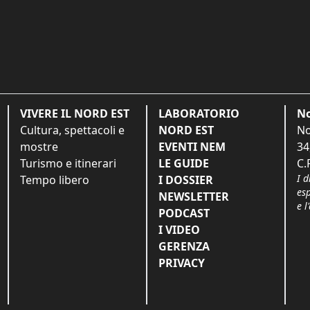
VIVERE IL NORD EST
LABORATORIO
No
Cultura, spettacoli e
NORD EST
No
mostre
EVENTI NEM
34
Turismo e itinerari
LE GUIDE
C.
I d
Tempo libero
I DOSSIER
es
NEWSLETTER
e l
PODCAST
I VIDEO
GERENZA
PRIVACY