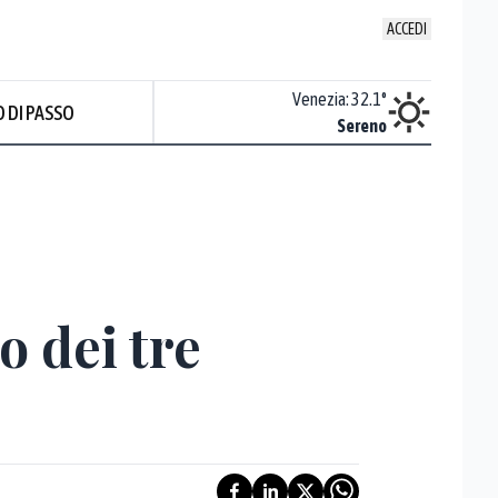
ACCEDI
Udine
:
32
°
Venezia
:
32.1
°
 DI PASSO
Sereno
Sereno
o dei tre