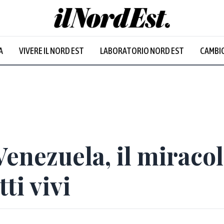
A
VIVERE IL NORD EST
LABORATORIO NORD EST
CAMBIO
enezuela, il miracol
tti vivi