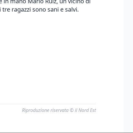
ne in mano Mario Ruiz, un vicino di
tre ragazzi sono sani e salvi.
Riproduzione riservata © il Nord Est