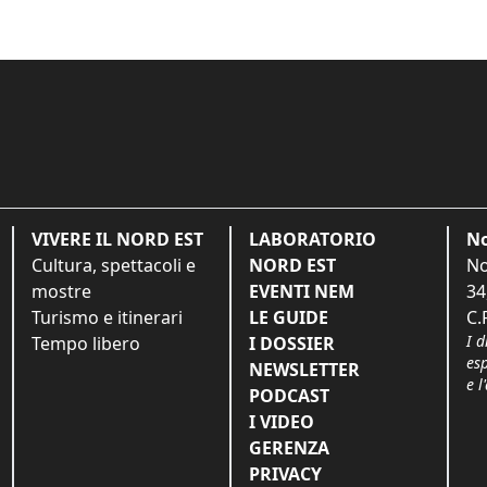
VIVERE IL NORD EST
LABORATORIO
No
Cultura, spettacoli e
NORD EST
No
mostre
EVENTI NEM
34
Turismo e itinerari
LE GUIDE
C.
I d
Tempo libero
I DOSSIER
es
NEWSLETTER
e l
PODCAST
I VIDEO
GERENZA
PRIVACY