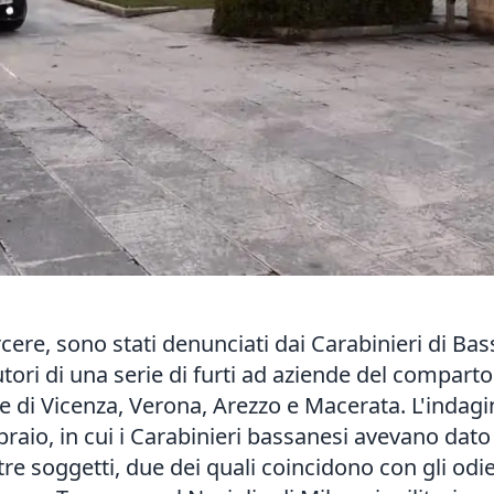
arcere, sono stati denunciati dai Carabinieri di Ba
ori di una serie di furti ad aziende del comparto 
 di Vicenza, Verona, Arezzo e Macerata. L'indagin
braio, in cui i Carabinieri bassanesi avevano dat
tre soggetti, due dei quali coincidono con gli odi