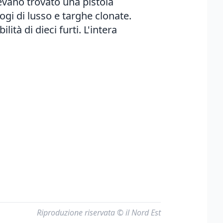
vevano trovato una pistola
gi di lusso e targhe clonate.
ità di dieci furti. L'intera
Riproduzione riservata © il Nord Est