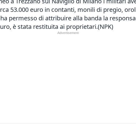
neo a Trezzano sul Naviglio di Milano i militari a
 53.000 euro in contanti, monili di pregio, orolo
 ha permesso di attribuire alla banda la responsabil
uro, è stata restituita ai proprietari.(NPK)