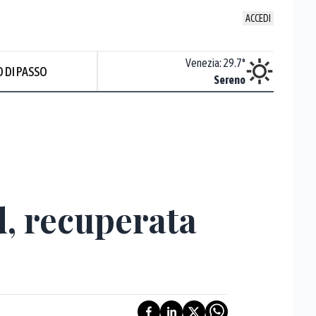
ACCEDI
Udine
:
29.1
°
Venezia
:
29.7
°
 DI PASSO
Nuvoloso
Sereno
d, recuperata