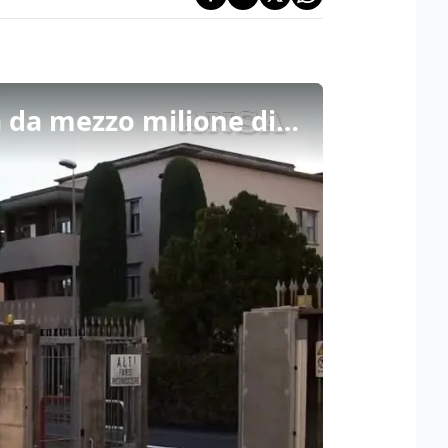
Svaligiavano orafi nel Centro-Nord, recuperata refurtiva da mezzo milione di euro