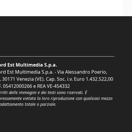
rd Est Multimedia S.p.a.
rd Est Multimedia S.p.a. - Via Alessandro Poerio,
, 30171 Venezia (VE). Cap. Soc. i.v. Euro 1.432.522,00
F. 05412000266 e REA VE-454332
iritti delle immagini e dei testi sono riservati. È
pressamente vietata la loro riproduzione con qualsiasi mezzo
'adattamento totale o parziale.