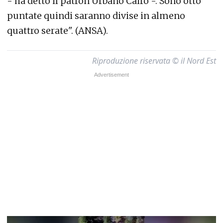
- ha detto il patron Urbano Cairo -. Sono otto
puntate quindi saranno divise in almeno
quattro serate". (ANSA).
Riproduzione riservata © il Nord Est