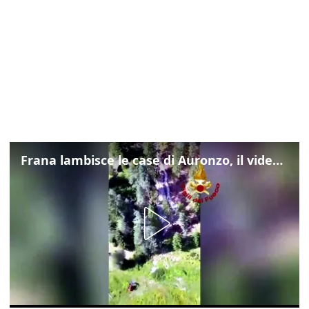
Frana lambisce le case di Auronzo, il video dall'elicottero dei vigili del fuoco