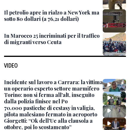
Il petrolio apre in rialzo a New York ma
sotto 80 dollari (a 76,21 dollari)
In Marocco 25 incriminati per il traffico
di migranti verso Ceuta
VIDEO
Incidente sul lavoro a Carrara: la vittima
un operario esperto settore marmifero
Torino: non si ferma all'alt, inseguito
dalla polizia finisce nel Po
70.000 pasticche di ecstasy in valigia,
pilota malesiano fermato in aeroporto
Giorgetti: “Ok dell'Ue alla clausola a
ottobre, poi lo scostamento”