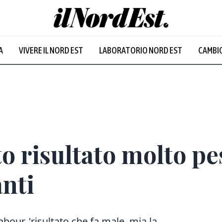
A
VIVERE IL NORD EST
LABORATORIO NORD EST
CAMBIO
Prevalentem
to risultato molto pe
nti
bour, 'risultato che fa male, mia la