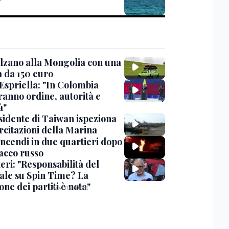
'
lzano alla Mongolia con una
 da 150 euro
 Espriella: "In Colombia
ranno ordine, autorità e
à"
esidente di Taiwan ispeziona
rcitazioni della Marina
incendi in due quartieri dopo
tacco russo
eri: "Responsabilità del
ale su Spin Time? La
one dei partiti è nota"