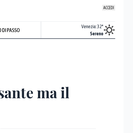
ACCEDI
Udine
:
32.2
°
Venezia
:
32
°
 DI PASSO
ente soleggiato
Sereno
Prev
sante ma il