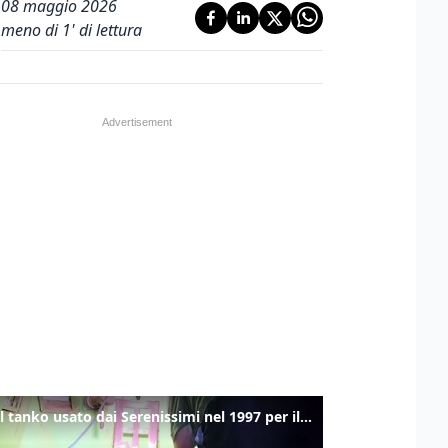
08 maggio 2026
meno di 1' di lettura
Ecco il tanko usato dai Serenissimi nel 1997 per il blitz a San Marco