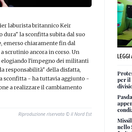
r laburista britannico Keir
dura" la sconfitta subita dal suo
e, emerso chiaramente fin dal
 a scrutinio ancora in corso. Un
LEGGI
o, elogiando l'impegno dei militanti
a responsabilità" della disfatta,
Protes
a sconfitta - ha tuttavia aggiunto -
per il
divisi
one a realizzare il cambiamento
Pasda
appen
condiz
Riproduzione riservata © il Nord Est
Missi
nello