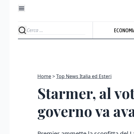
ECONOMI
Home
Top News Italia ed Esteri
Starmer, al vo
governo va ava
Premier ammette la sconfitta del La