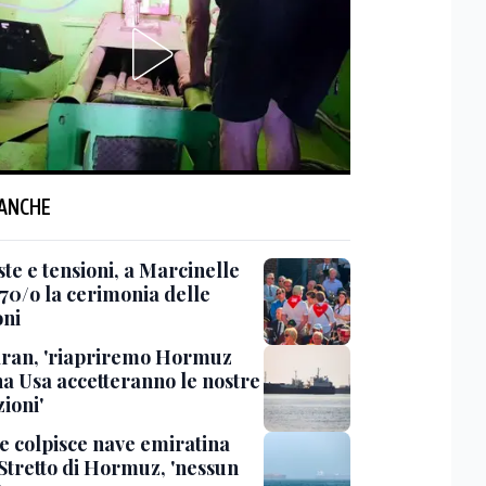
 ANCHE
te e tensioni, a Marcinelle
 70/o la cerimonia delle
oni
ran, 'riapriremo Hormuz
a Usa accetteranno le nostre
ioni'
le colpisce nave emiratina
 Stretto di Hormuz, 'nessun