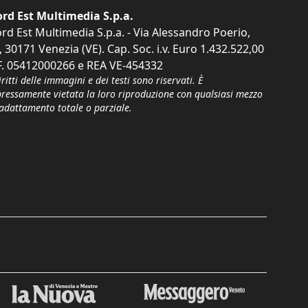
rd Est Multimedia S.p.a.
rd Est Multimedia S.p.a. - Via Alessandro Poerio,
, 30171 Venezia (VE). Cap. Soc. i.v. Euro 1.432.522,00
F. 05412000266 e REA VE-454332
iritti delle immagini e dei testi sono riservati. È
pressamente vietata la loro riproduzione con qualsiasi mezzo
'adattamento totale o parziale.