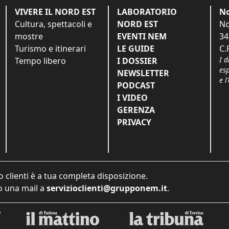
VIVERE IL NORD EST
LABORATORIO
No
Cultura, spettacoli e
NORD EST
No
mostre
EVENTI NEM
34
Turismo e itinerari
LE GUIDE
C.
I d
Tempo libero
I DOSSIER
es
NEWSLETTER
e l
PODCAST
I VIDEO
GERENZA
PRIVACY
o clienti è a tua completa disposizione.
 una mail a
servizioclienti@grupponem.it
.