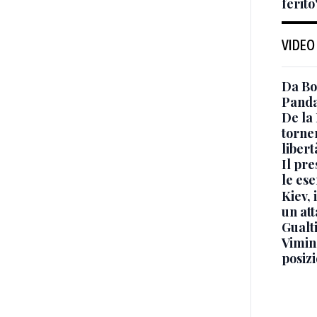
ferito
VIDEO
Da Bo
Panda
De la
torne
libert
Il pr
le ese
Kiev, 
un at
Gualti
Vimin
posizi