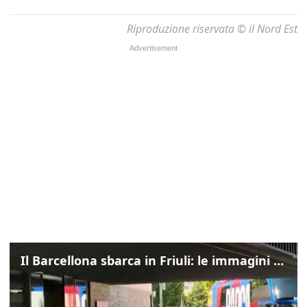
Riproduzione riservata © il Nord Est
Il Barcellona sbarca in Friuli: le immagini dell'arrivo in albergo