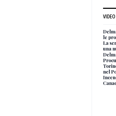
VIDEO
Delma
le pro
La ser
una n
Delma
Procur
Torino
nel P
Incend
Canad