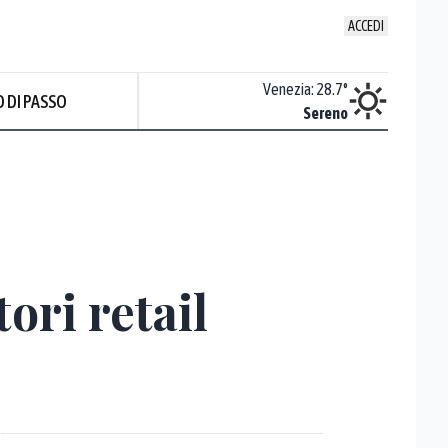
ACCEDI
Udine
:
28.2
°
Venezia
:
28.7
°
 DI PASSO
Nuvoloso
Sereno
ori retail