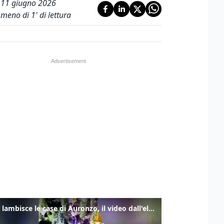
11 giugno 2026
meno di 1' di lettura
Frana lambisce le case di Auronzo, il video dall'elicottero dei vigili del fuoco