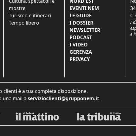
Cultura, spettacoli e
NORD EST
No
mostre
EVENTI NEM
34
Turismo e itinerari
LE GUIDE
C.
I d
Tempo libero
I DOSSIER
es
NEWSLETTER
e l
PODCAST
I VIDEO
GERENZA
PRIVACY
o clienti è a tua completa disposizione.
 una mail a
servizioclienti@grupponem.it
.