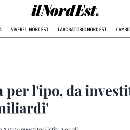
A
VIVERE IL NORD EST
LABORATORIO NORD EST
CAMBIO
per l'ipo, da investit
iliardi'
1.000 investitori istituzionali