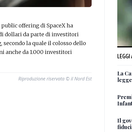
 public offering di SpaceX ha
di dollari da parte di investitori
, secondo la quale il colosso dello
i anche da 1.000 investitori
LEGGI
La Ca
Riproduzione riservata © il Nord Est
legge 
Premi
Infant
Il go
fiduci