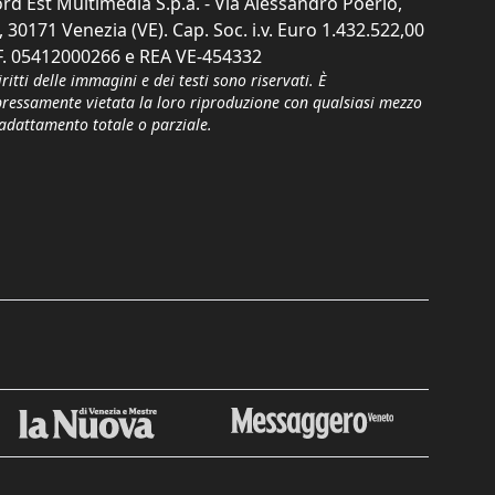
rd Est Multimedia S.p.a. - Via Alessandro Poerio,
, 30171 Venezia (VE). Cap. Soc. i.v. Euro 1.432.522,00
F. 05412000266 e REA VE-454332
iritti delle immagini e dei testi sono riservati. È
pressamente vietata la loro riproduzione con qualsiasi mezzo
'adattamento totale o parziale.