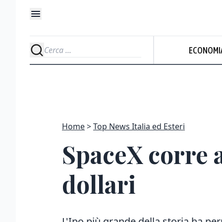
ECONOMI
Home
Top News Italia ed Esteri
SpaceX corre a
dollari
L'Ipo più grande della storia ha pe