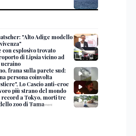
tscher: "Alto Adige modello
nvivenza"
 con esplosivo trovato
roporto di Lipsia vicino ad
 ucraino
no, frana sulla parete sud:
na persona coinvolta
stiere", Lo Cascio anti-eroe
avoro più strano del mondo
 record a Tokyo, morti tre
 dello zoo di Tama