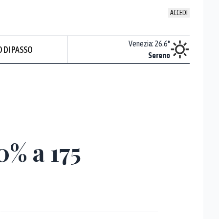
ACCEDI
Udine
:
25.2
°
Venezia
:
26.6
°
 DI PASSO
Sereno
Sereno
0% a 175