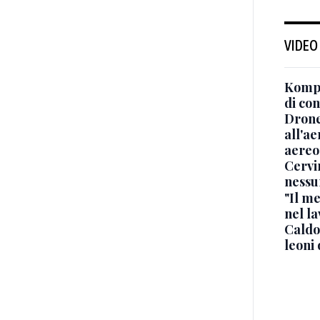
VIDEO
Kompa
di co
Drone
all'ae
aereo
Cervi
nessu
"Il me
nel l
Caldo
leoni