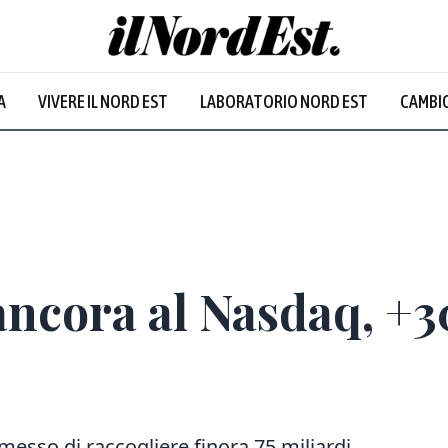
A
VIVERE IL NORD EST
LABORATORIO NORD EST
CAMBIO
ncora al Nasdaq, +3
rmesso di raccogliere finora 75 miliardi