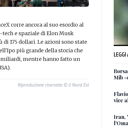
X corre ancora al suo esordio al
i-tech e spaziale di Elon Musk
di 175 dollari. Le azioni sono state
dell'Ipo più grande della storia che
LEGGI
 miliardi, mentre hanno fatto un
NSA).
Borsa:
Mib -
Riproduzione riservata © il Nord Est
Flavi
vice a
Iran,
l'Oma