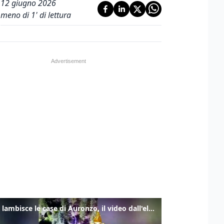
12 giugno 2026
meno di 1' di lettura
Frana lambisce le case di Auronzo, il video dall'elicottero dei vigili del fuoco