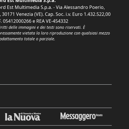
rd Est Multimedia S.p.a.
rd Est Multimedia S.p.a. - Via Alessandro Poerio,
, 30171 Venezia (VE). Cap. Soc. i.v. Euro 1.432.522,00
F. 05412000266 e REA VE-454332
iritti delle immagini e dei testi sono riservati. È
pressamente vietata la loro riproduzione con qualsiasi mezzo
'adattamento totale o parziale.