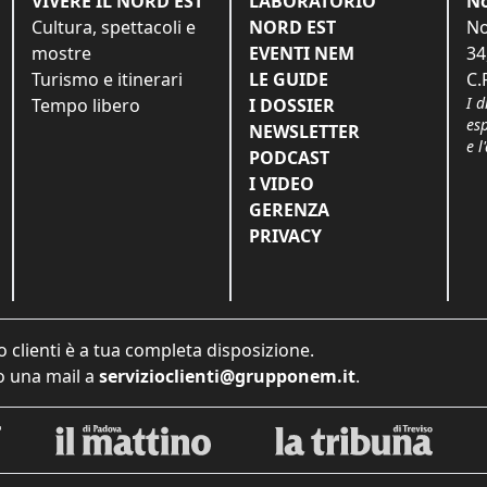
VIVERE IL NORD EST
LABORATORIO
No
Cultura, spettacoli e
NORD EST
No
mostre
EVENTI NEM
34
Turismo e itinerari
LE GUIDE
C.
I d
Tempo libero
I DOSSIER
es
NEWSLETTER
e l
PODCAST
I VIDEO
GERENZA
PRIVACY
o clienti è a tua completa disposizione.
 una mail a
servizioclienti@grupponem.it
.