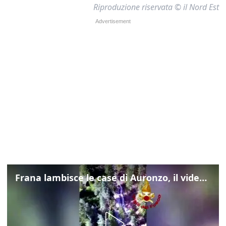
Riproduzione riservata © il Nord Est
Frana lambisce le case di Auronzo, il video dall'elicottero dei vigili del fuoco