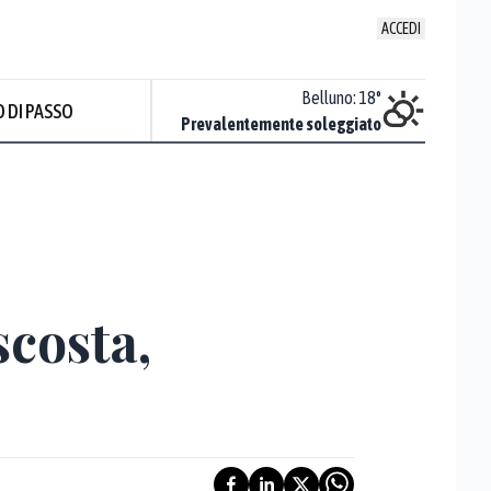
ACCEDI
Trieste
:
26
°
Belluno
:
18
°
 DI PASSO
ente soleggiato
Prevalentemente soleggiato
Prev
scosta,