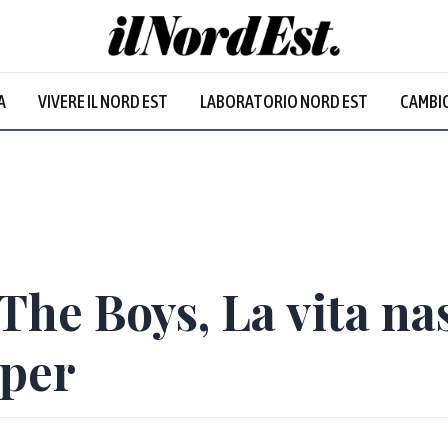
ne
:
24.1
°
Venezia
:
25.4
°
A
VIVERE IL NORD EST
LABORATORIO NORD EST
CAMBIO
mporali
Prevalentemente soleggiato
Prevalentem
 The Boys, La vita na
pper