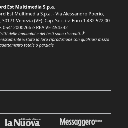
rd Est Multimedia S.p.a.
rd Est Multimedia S.p.a. - Via Alessandro Poerio,
, 30171 Venezia (VE). Cap. Soc. i.v. Euro 1.432.522,00
F. 05412000266 e REA VE-454332
iritti delle immagini e dei testi sono riservati. È
pressamente vietata la loro riproduzione con qualsiasi mezzo
'adattamento totale o parziale.