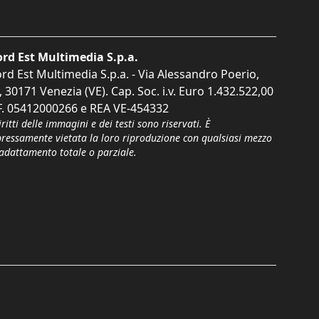
rd Est Multimedia S.p.a.
rd Est Multimedia S.p.a. - Via Alessandro Poerio,
, 30171 Venezia (VE). Cap. Soc. i.v. Euro 1.432.522,00
F. 05412000266 e REA VE-454332
iritti delle immagini e dei testi sono riservati. È
pressamente vietata la loro riproduzione con qualsiasi mezzo
'adattamento totale o parziale.