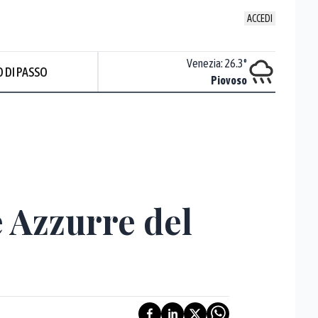
ACCEDI
Udine
:
24.6
°
Venezia
:
26.3
°
 DI PASSO
Nuvoloso
Piovoso
e Azzurre del