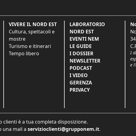
VIVERE IL NORD EST
LABORATORIO
No
Cultura, spettacoli e
NORD EST
No
mostre
EVENTI NEM
34
Turismo e itinerari
LE GUIDE
C.
I d
Tempo libero
I DOSSIER
es
NEWSLETTER
e l
PODCAST
I VIDEO
GERENZA
PRIVACY
o clienti è a tua completa disposizione.
 una mail a
servizioclienti@grupponem.it
.