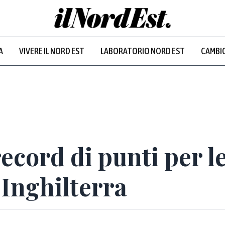
A
VIVERE IL NORD EST
LABORATORIO NORD EST
CAMBIO
record di punti per l
'Inghilterra