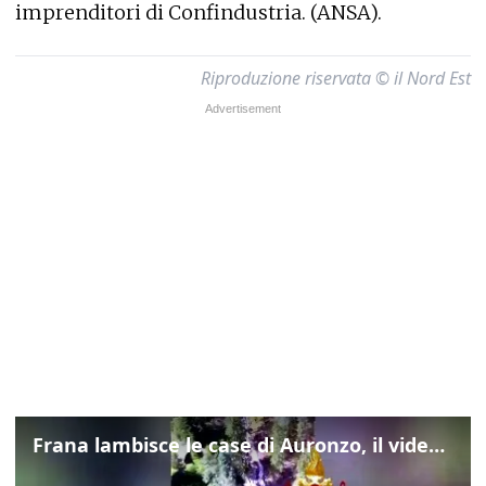
imprenditori di Confindustria. (ANSA).
Riproduzione riservata © il Nord Est
Frana lambisce le case di Auronzo, il video dall'elicottero dei vigili del fuoco