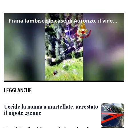
Frana lambisce le case di Auronzo, il video dall'elicottero dei vigili del fuoco
LEGGI ANCHE
Uccide la nonna a martellate, arrestato
il nipote 25enne