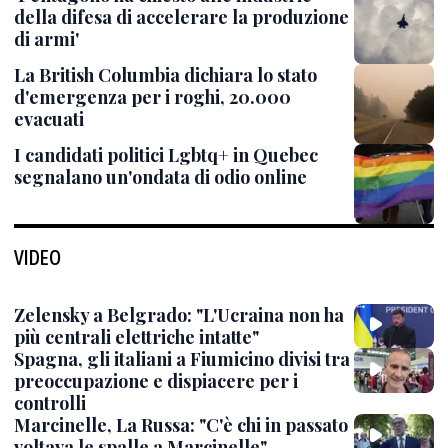
della difesa di accelerare la produzione
di armi'
La British Columbia dichiara lo stato
d'emergenza per i roghi, 20.000
evacuati
I candidati politici Lgbtq+ in Quebec
segnalano un'ondata di odio online
VIDEO
Zelensky a Belgrado: "L'Ucraina non ha
più centrali elettriche intatte"
Spagna, gli italiani a Fiumicino divisi tra
preoccupazione e dispiacere per i
controlli
Marcinelle, La Russa: "C'è chi in passato
voltava le spalle a Marcinelle"