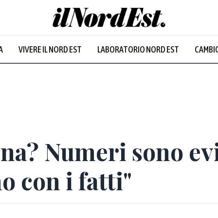
A
VIVERE IL NORD EST
LABORATORIO NORD EST
CAMBIO
ina? Numeri sono evi
con i fatti"