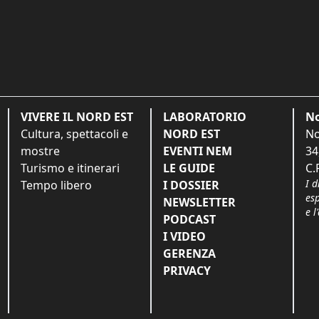
VIVERE IL NORD EST
LABORATORIO
No
Cultura, spettacoli e
NORD EST
No
mostre
EVENTI NEM
34
Turismo e itinerari
LE GUIDE
C.
I d
Tempo libero
I DOSSIER
es
NEWSLETTER
e l
PODCAST
I VIDEO
GERENZA
PRIVACY