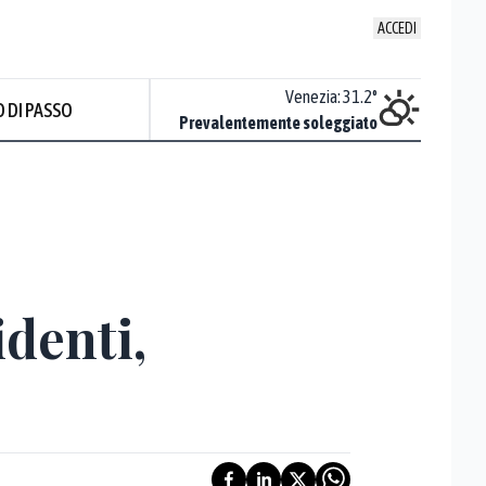
ACCEDI
Udine
:
32.5
°
Venezia
:
31.2
°
 DI PASSO
Nuvoloso
Prevalentemente soleggiato
Prev
denti,