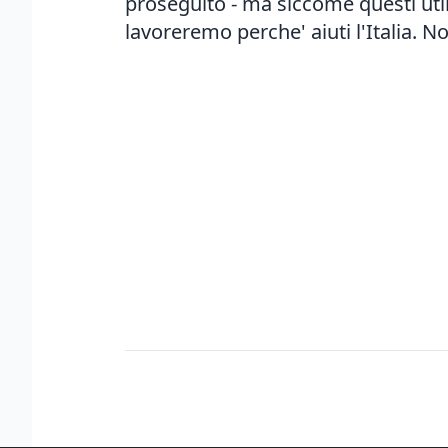
proseguito - ma siccome questi utili 
lavoreremo perche' aiuti l'Italia. No