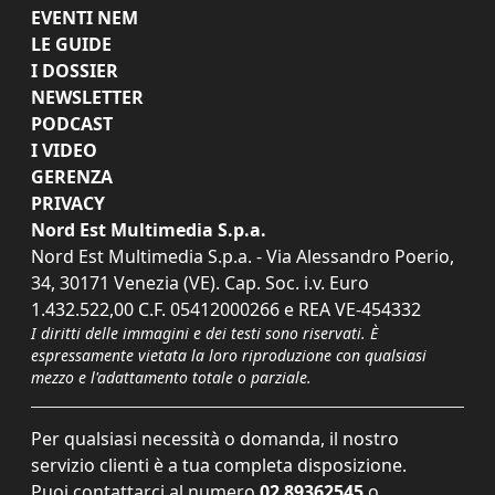
EVENTI NEM
LE GUIDE
I DOSSIER
NEWSLETTER
PODCAST
I VIDEO
GERENZA
PRIVACY
Nord Est Multimedia S.p.a.
Nord Est Multimedia S.p.a. - Via Alessandro Poerio,
34, 30171 Venezia (VE). Cap. Soc. i.v. Euro
1.432.522,00 C.F. 05412000266 e REA VE-454332
I diritti delle immagini e dei testi sono riservati. È
espressamente vietata la loro riproduzione con qualsiasi
mezzo e l'adattamento totale o parziale.
Per qualsiasi necessità o domanda, il nostro
servizio clienti è a tua completa disposizione.
Puoi contattarci al numero
02 89362545
o