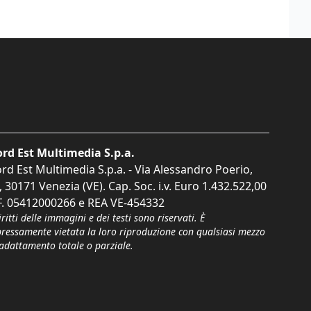
rd Est Multimedia S.p.a.
rd Est Multimedia S.p.a. - Via Alessandro Poerio,
, 30171 Venezia (VE). Cap. Soc. i.v. Euro 1.432.522,00
F. 05412000266 e REA VE-454332
iritti delle immagini e dei testi sono riservati. È
pressamente vietata la loro riproduzione con qualsiasi mezzo
'adattamento totale o parziale.