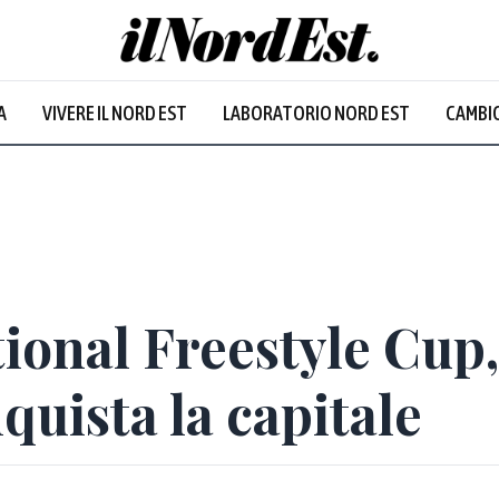
A
VIVERE IL NORD EST
LABORATORIO NORD EST
CAMBIO
onal Freestyle Cup, 
quista la capitale