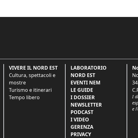
VIVERE IL NORD EST
LABORATORIO
No
Cultura, spettacoli e
NORD EST
No
mostre
EVENTI NEM
34
Turismo e itinerari
LE GUIDE
C.
I d
Tempo libero
I DOSSIER
es
NEWSLETTER
e l
PODCAST
I VIDEO
GERENZA
PRIVACY