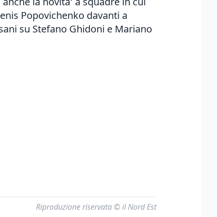
 anche la novita' a squadre in cui
 Denis Popovichenko davanti a
isani su Stefano Ghidoni e Mariano
Riproduzione riservata © il Nord Est