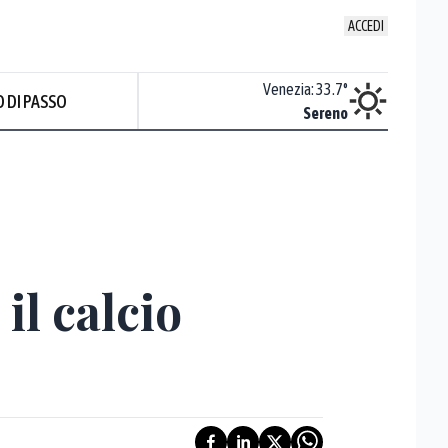
ACCEDI
Udine
:
36.2
°
Venezia
:
33.7
°
 DI PASSO
Sereno
Sereno
il calcio