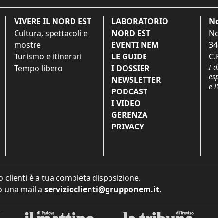
VIVERE IL NORD EST
LABORATORIO
No
Cultura, spettacoli e
NORD EST
No
mostre
EVENTI NEM
34
Turismo e itinerari
LE GUIDE
C.
I d
Tempo libero
I DOSSIER
es
NEWSLETTER
e l
PODCAST
I VIDEO
GERENZA
PRIVACY
o clienti è a tua completa disposizione.
 una mail a
servizioclienti@grupponem.it
.