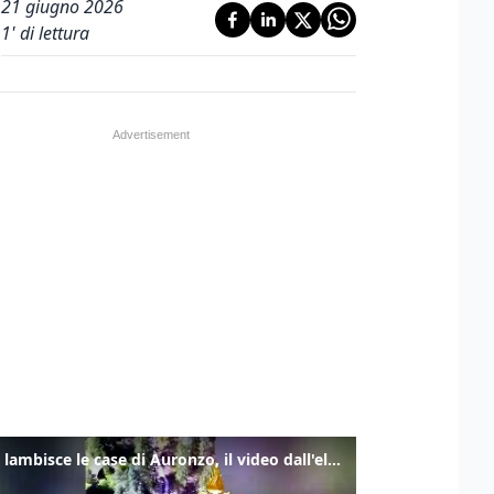
21 giugno 2026
1
' di lettura
Frana lambisce le case di Auronzo, il video dall'elicottero dei vigili del fuoco