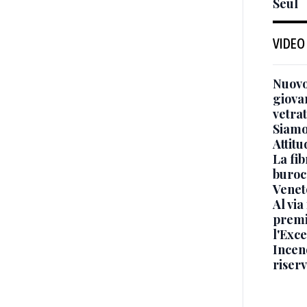
Seul
VIDEO
Nuovo
giova
vetra
Siamo 
Attitu
La fib
burocr
Venet
Al via
premi
l'Exc
Incend
riser