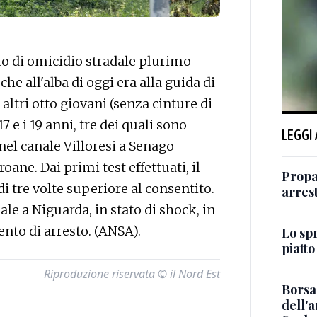
to di omicidio stradale plurimo
he all'alba di oggi era alla guida di
altri otto giovani (senza cinture di
7 e i 19 anni, tre dei quali sono
LEGGI
nel canale Villoresi a Senago
oane. Dai primi test effettuati, il
Propa
i tre volte superiore al consentito.
arres
e a Niguarda, in stato di shock, in
nto di arresto. (ANSA).
Lo sp
piatto
Riproduzione riservata © il Nord Est
Borsa:
dell'