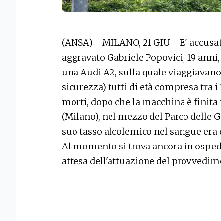
(ANSA) - MILANO, 21 GIU - E' accusa
aggravato Gabriele Popovici, 19 anni, c
una Audi A2, sulla quale viaggiavano 
sicurezza) tutti di età compresa tra i 1
morti, dopo che la macchina è finita 
(Milano), nel mezzo del Parco delle Gr
suo tasso alcolemico nel sangue era d
Al momento si trova ancora in ospedal
attesa dell'attuazione del provvedime