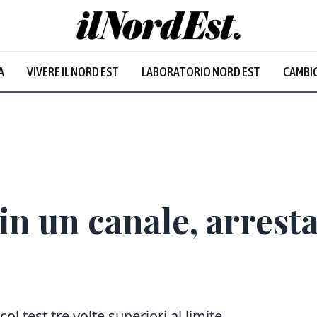
A
VIVERE IL NORD EST
LABORATORIO NORD EST
CAMBIO
in un canale, arres
col test tre volte superiori al limite