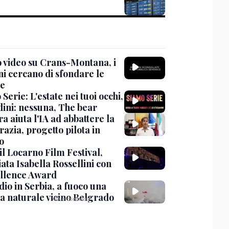
 video su Crans-Montana, i
ni cercano di sfondare le
te
Serie: L'estate nei tuoi occhi,
dini: nessuna, The bear
ra aiuta l'IA ad abbattere la
azia, progetto pilota in
o
 il Locarno Film Festival,
ata Isabella Rossellini con
ellence Award
io in Serbia, a fuoco una
va naturale vicino Belgrado