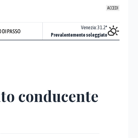
ACCEDI
Udine
:
32.5
°
Venezia
:
31.2
°
 DI PASSO
Nuvoloso
Prevalentemente soleggiato
Prev
tato conducente