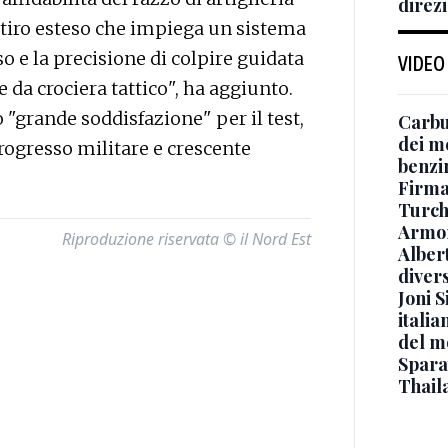
direzi
 tiro esteso che impiega un sistema
 e la precisione di colpire guidata
VIDEO
le da crociera tattico", ha aggiunto.
"grande soddisfazione" per il test,
Carbu
dei me
rogresso militare e crescente
benzi
Firmat
Turch
Armon
Riproduzione riservata © il Nord Est
Albert
diver
Joni S
italia
del m
Sparat
Thaila