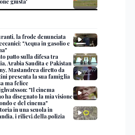
one giusta'
ranti, la frode denunciata
ccanici: "Acqua in gasolio e
na"
o patto sulla difesa tra
ia, Arabia Saudita e Pakistan
y, Mastandrea diretto da
ini presenta la sua famiglia
sa ma felice
ighvatsson: "Il cinema
no ha disegnato la mia visione
ondo e del cinema"
oria in una scuola in
ndia, i rilievi della polizia