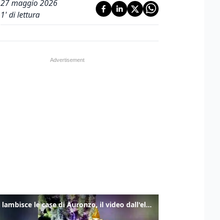
27 maggio 2026
1
' di lettura
Frana lambisce le case di Auronzo, il video dall'elicottero dei vigili del fuoco