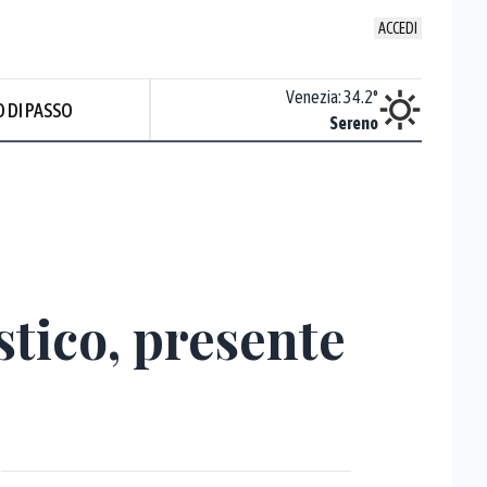
ACCEDI
Udine
:
35.2
°
Venezia
:
34.2
°
 DI PASSO
Nuvoloso
Sereno
stico, presente