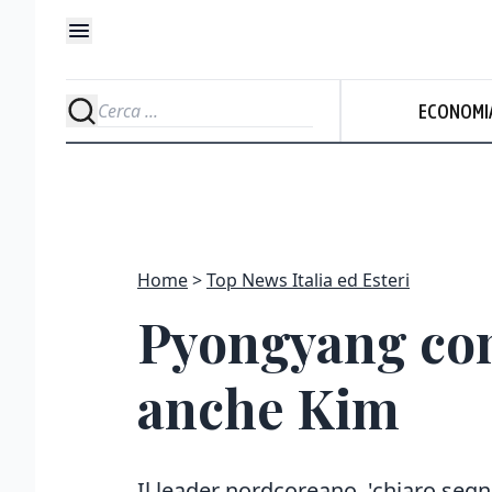
ECONOMI
Home
Top News Italia ed Esteri
Pyongyang conf
anche Kim
Il leader nordcoreano, 'chiaro segn