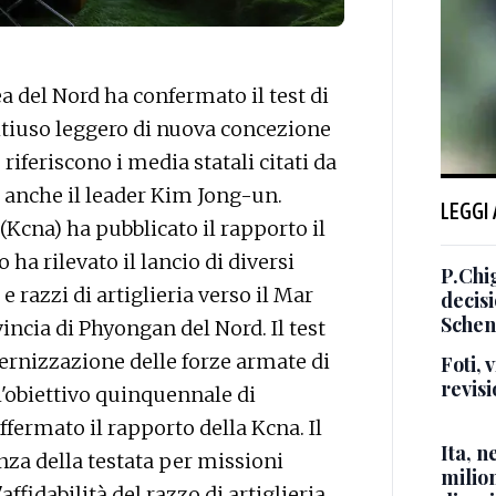
 del Nord ha confermato il test di
ltiuso leggero di nuova concezione
o riferiscono i media statali citati da
a anche il leader Kim Jong-un.
LEGGI
(Kcna) ha pubblicato il rapporto il
ha rilevato il lancio di diversi
P.Chi
 e razzi di artiglieria verso il Mar
decis
Schen
vincia di Phyongan del Nord. Il test
dernizzazione delle forze armate di
Foti,
revisi
 l'obiettivo quinquennale di
ffermato il rapporto della Kcna. Il
Ita, 
enza della testata per missioni
milio
'affidabilità del razzo di artiglieria