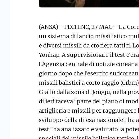
(ANSA) - PECHINO, 27 MAG - La Corea
un sistema di lancio missilistico mu
e diversi missili da crociera tattici. L
Yonhap. A supervisionare il test c'er
L'Agenzia centrale di notizie coreana 
giorno dopo che l'esercito sudcoreano 
missili balistici a corto raggio (Crbm)
Giallo dalla zona di Jongju, nella pro
di ieri faceva "parte del piano di mo
artiglieria e missili per raggiungere
sviluppo della difesa nazionale", ha a
test "ha analizzato e valutato la pot
speciali del missile balistico tattico, l