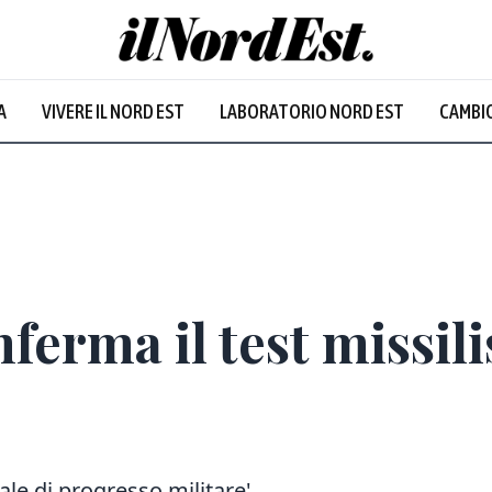
A
VIVERE IL NORD EST
LABORATORIO NORD EST
CAMBIO
erma il test missili
ale di progresso militare'