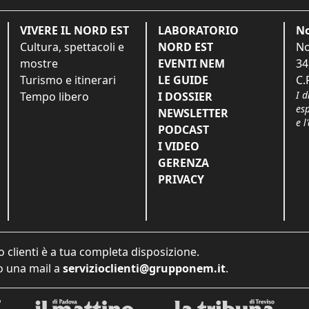
VIVERE IL NORD EST
LABORATORIO
No
Cultura, spettacoli e
NORD EST
No
mostre
EVENTI NEM
34
Turismo e itinerari
LE GUIDE
C.
I d
Tempo libero
I DOSSIER
es
NEWSLETTER
e l
PODCAST
I VIDEO
GERENZA
PRIVACY
o clienti è a tua completa disposizione.
 una mail a
servizioclienti@grupponem.it
.