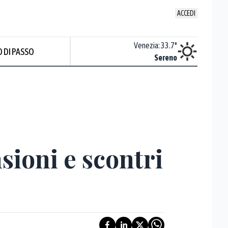
ACCEDI
Udine
:
34.9
°
Venezia
:
33.7
°
 DI PASSO
Nuvoloso
Sereno
Prev
sioni e scontri