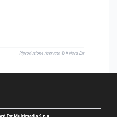
Riproduzione riservata © il Nord Est
rd Est Multimedia S.p.a.