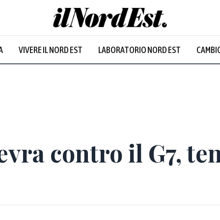
A
VIVERE IL NORD EST
LABORATORIO NORD EST
CAMBIO
vra contro il G7, ten