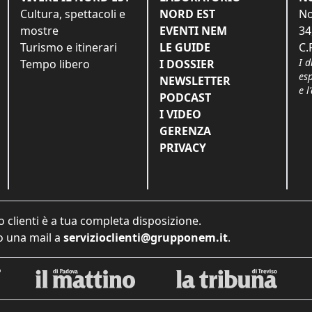
Cultura, spettacoli e
NORD EST
No
mostre
EVENTI NEM
34
Turismo e itinerari
LE GUIDE
C.
I d
Tempo libero
I DOSSIER
es
NEWSLETTER
e l
PODCAST
I VIDEO
GERENZA
PRIVACY
o clienti è a tua completa disposizione.
 una mail a
servizioclienti@grupponem.it
.