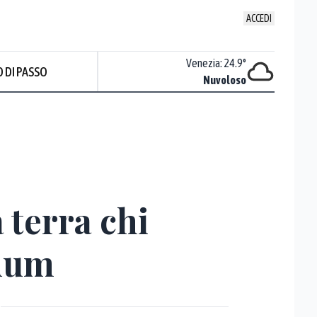
ACCEDI
Udine
:
23.2
°
Venezia
:
24.9
°
 DI PASSO
Nuvoloso
Nuvoloso
Prev
 terra chi
ndum