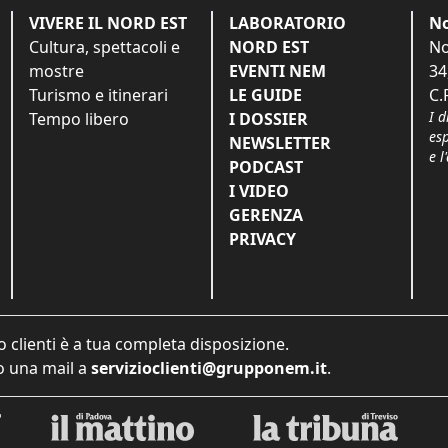
VIVERE IL NORD EST
LABORATORIO
No
Cultura, spettacoli e
NORD EST
No
mostre
EVENTI NEM
34
Turismo e itinerari
LE GUIDE
C.
I d
Tempo libero
I DOSSIER
es
NEWSLETTER
e l
PODCAST
I VIDEO
GERENZA
PRIVACY
o clienti è a tua completa disposizione.
 una mail a
servizioclienti@grupponem.it
.