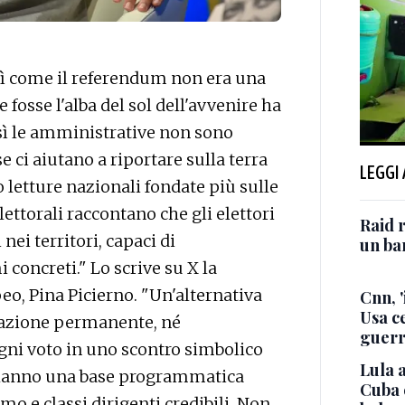
 come il referendum non era una
 fosse l'alba del sol dell'avvenire ha
sì le amministrative non sono
se ci aiutano a riportare sulla terra
LEGGI
o letture nazionali fondate più sulle
elettorali raccontano che gli elettori
Raid r
nei territori, capaci di
un bam
 concreti." Lo scrive su X la
o, Pina Picierno. "Un'alternativa
Cnn, '
Usa ce
zzazione permanente, né
guerr
ogni voto in uno scontro simbolico
Lula a
e hanno una base programmatica
Cuba 
mo e classi dirigenti credibili. Non