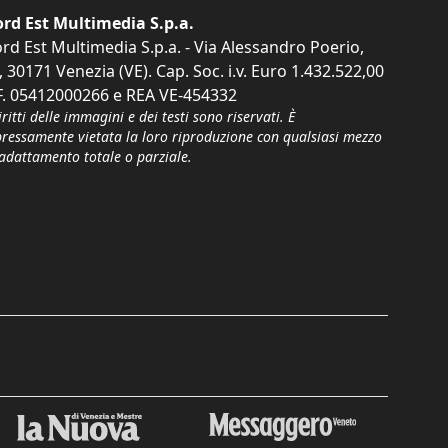
rd Est Multimedia S.p.a.
rd Est Multimedia S.p.a. - Via Alessandro Poerio,
, 30171 Venezia (VE). Cap. Soc. i.v. Euro 1.432.522,00
F. 05412000266 e REA VE-454332
iritti delle immagini e dei testi sono riservati. È
pressamente vietata la loro riproduzione con qualsiasi mezzo
'adattamento totale o parziale.