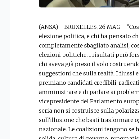
(ANSA) - BRUXELLES, 26 MAG - "Così
elezione politica, e chi ha pensato che
completamente sbagliato analisi, co
elezioni politiche. I risultati però for
chi aveva già preso il volo costruend
suggestioni che sulla realtà. I flussi 
premiano candidati credibili, radicati 
amministrare e di parlare ai problemi
vicepresidente del Parlamento europe
seria non si costruisce sulla polari
sull'illusione che basti trasformare 
nazionale. Le coalizioni tengono s
solida, cultura di governo, pragmatis