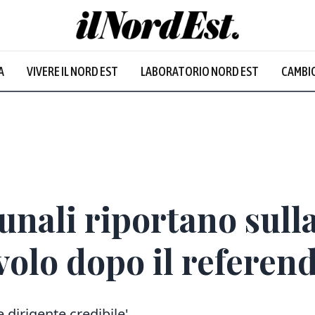
A
VIVERE IL NORD EST
LABORATORIO NORD EST
CAMBIO
nali riportano sulla
 volo dopo il refere
 dirigente credibile'