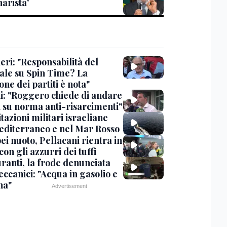
arista'
eri: "Responsabilità del
ale su Spin Time? La
one dei partiti è nota"
ni: "Roggero chiede di andare
i su norma anti-risarcimenti"
tazioni militari israeliane
editerraneo e nel Mar Rosso
i nuoto, Pellacani rientra in
 con gli azzurri dei tuffi
ranti, la frode denunciata
ccanici: "Acqua in gasolio e
na"