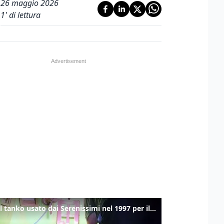
26 maggio 2026
1
' di lettura
Ecco il tanko usato dai Serenissimi nel 1997 per il blitz a San Marco