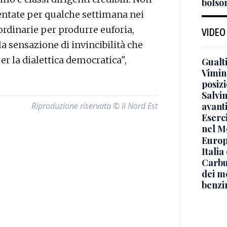
bolson
entate per qualche settimana nei
ordinarie per produrre euforia,
VIDEO
la sensazione di invincibilità che
r la dialettica democratica",
Gualti
Vimin
posizi
Salvi
avant
Riproduzione riservata © il Nord Est
Eserci
nel M
Europe
Italia
Carbu
dei me
benzi