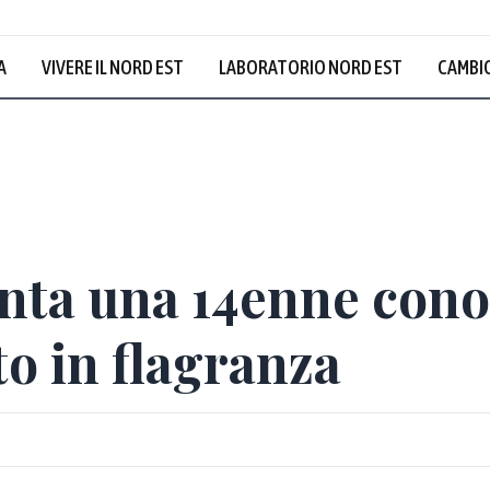
A
VIVERE IL NORD EST
LABORATORIO NORD EST
CAMBIO
enta una 14enne cono
to in flagranza