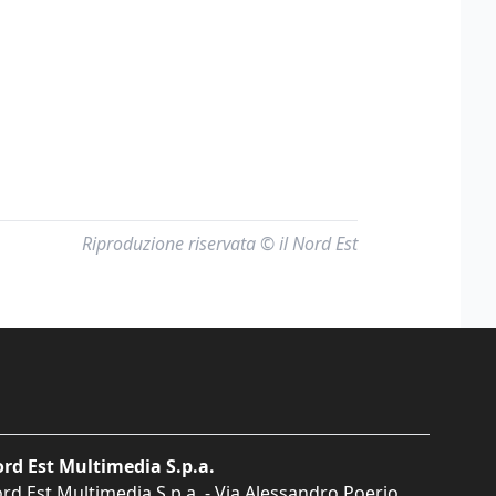
Riproduzione riservata © il Nord Est
rd Est Multimedia S.p.a.
rd Est Multimedia S.p.a. - Via Alessandro Poerio,