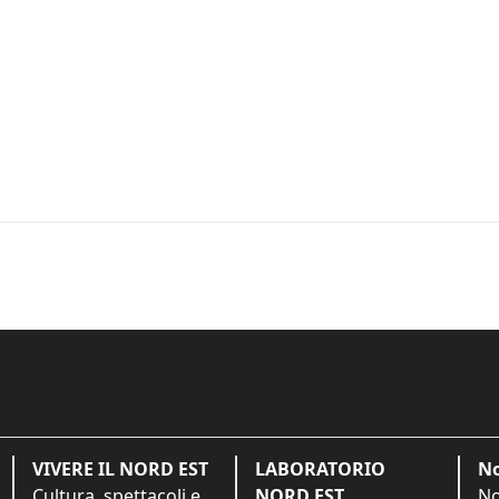
VIVERE IL NORD EST
LABORATORIO
No
Cultura, spettacoli e
NORD EST
No