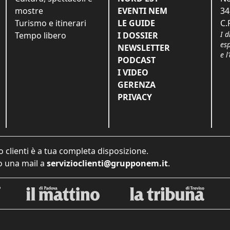
mostre
EVENTI NEM
34
Turismo e itinerari
LE GUIDE
C.
I d
Tempo libero
I DOSSIER
es
NEWSLETTER
e l
PODCAST
I VIDEO
GERENZA
PRIVACY
o clienti è a tua completa disposizione.
 una mail a
servizioclienti@grupponem.it
.