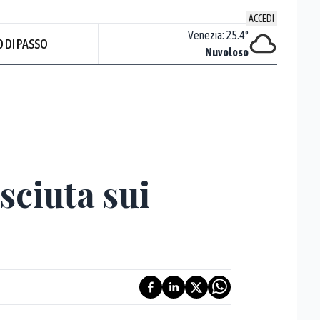
ACCEDI
Udine
:
23
°
Venezia
:
25.4
°
 DI PASSO
Nuvoloso
Nuvoloso
sciuta sui