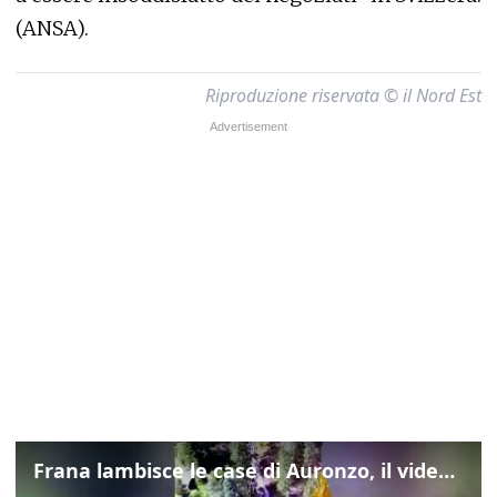
(ANSA).
Riproduzione riservata © il Nord Est
Frana lambisce le case di Auronzo, il video dall'elicottero dei vigili del fuoco