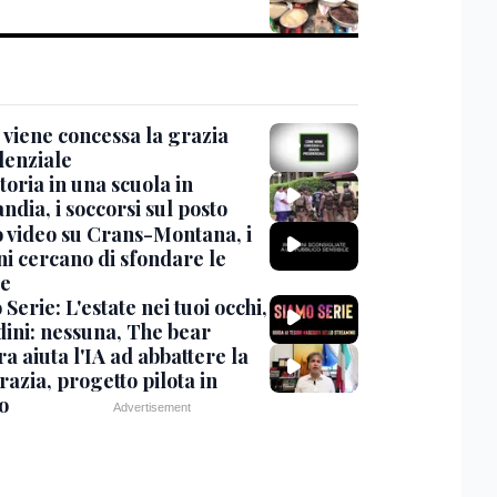
viene concessa la grazia
denziale
oria in una scuola in
ndia, i soccorsi sul posto
 video su Crans-Montana, i
ni cercano di sfondare le
te
Serie: L'estate nei tuoi occhi,
dini: nessuna, The bear
ra aiuta l'IA ad abbattere la
azia, progetto pilota in
o