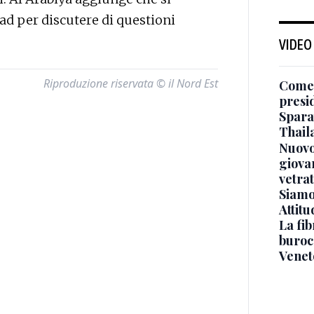
ad per discutere di questioni
VIDEO
Riproduzione riservata © il Nord Est
Come 
presi
Sparat
Thaila
Nuovo
giova
vetra
Siamo 
Attitu
La fib
burocr
Venet