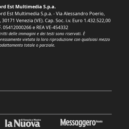
rd Est Multimedia S.p.a.
rd Est Multimedia S.p.a. - Via Alessandro Poerio,
, 30171 Venezia (VE). Cap. Soc. i.v. Euro 1.432.522,00
F. 05412000266 e REA VE-454332
iritti delle immagini e dei testi sono riservati. È
pressamente vietata la loro riproduzione con qualsiasi mezzo
'adattamento totale o parziale.