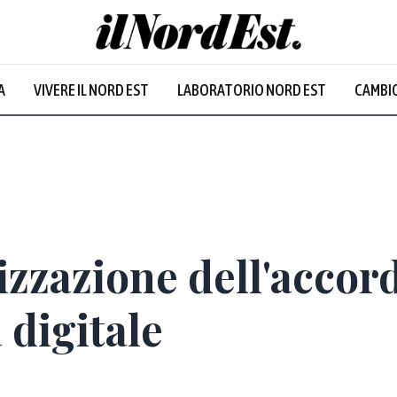
A
VIVERE IL NORD EST
LABORATORIO NORD EST
CAMBIO
lizzazione dell'accor
 digitale