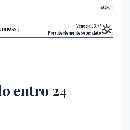
ACCEDI
Udine
:
34.5
°
Venezia
:
33.7
°
 DI PASSO
Nuvoloso
Prevalentemente soleggiato
Prev
do entro 24