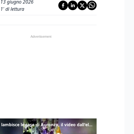
13 giugno 2026
1
' di lettura
Frana lambisce le case di Auronzo, il video dall'elicottero dei vigili del fuoco