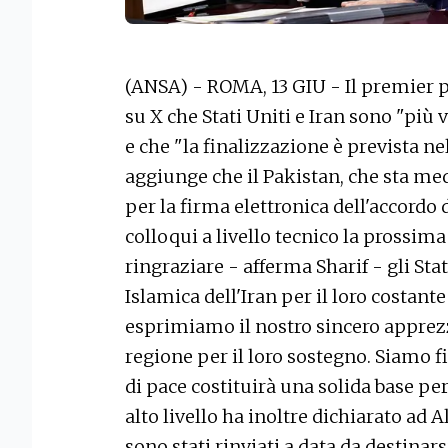
(ANSA) - ROMA, 13 GIU - Il premier 
su X che Stati Uniti e Iran sono "più 
e che "la finalizzazione è prevista ne
aggiunge che il Pakistan, che sta med
per la firma elettronica dell'accordo 
colloqui a livello tecnico la prossi
ringraziare - afferma Sharif - gli Sta
Islamica dell'Iran per il loro costan
esprimiamo il nostro sincero apprezz
regione per il loro sostegno. Siamo f
di pace costituirà una solida base pe
alto livello ha inoltre dichiarato ad A
sono stati rinviati a data da destinar