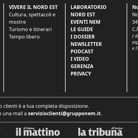
VIVERE IL NORD EST
LABORATORIO
No
Cultura, spettacoli e
NORD EST
No
mostre
EVENTI NEM
34
Turismo e itinerari
LE GUIDE
C.
I d
Tempo libero
I DOSSIER
es
NEWSLETTER
e l
PODCAST
I VIDEO
GERENZA
PRIVACY
o clienti è a tua completa disposizione.
 una mail a
servizioclienti@grupponem.it
.