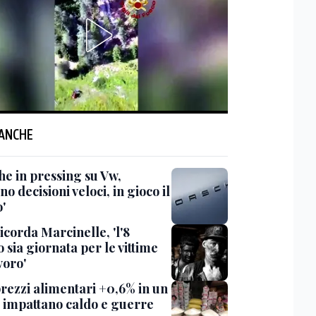
 ANCHE
he in pressing su Vw,
no decisioni veloci, in gioco il
'
icorda Marcinelle, 'l'8
 sia giornata per le vittime
voro'
prezzi alimentari +0,6% in un
 impattano caldo e guerre